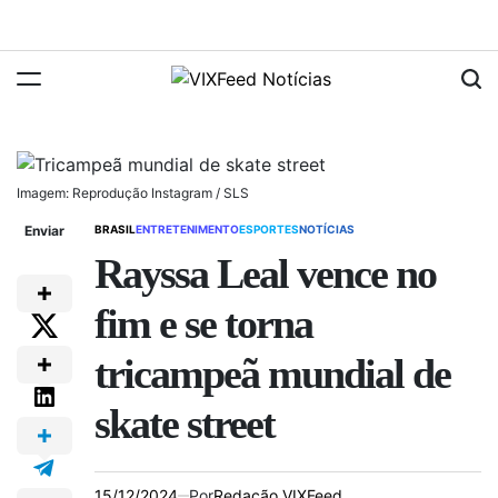
Imagem: Reprodução Instagram / SLS
Enviar
BRASIL
ENTRETENIMENTO
ESPORTES
NOTÍCIAS
Rayssa Leal vence no
fim e se torna
tricampeã mundial de
skate street
15/12/2024
Por
Redação VIXFeed