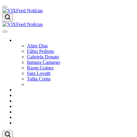
Colunistas
Aline Dias
Fábio Pedroto
Gabriela Donato
Itamara Camargo
Raoni Gomes
Sara Lovatti
Talita Conta
Vitor Magnoni
Cultura
Poder
Editorial
Cidades
Esportes
Economia
Pesquisas