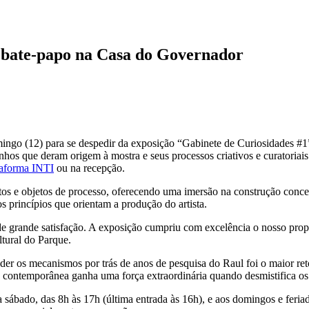
 bate-papo na Casa do Governador
go (12) para se despedir da exposição “Gabinete de Curiosidades #1”.
os que deram origem à mostra e seus processos criativos e curatoriais
ataforma INTI
ou na recepção.
s e objetos de processo, oferecendo uma imersão na construção conceitua
 princípios que orientam a produção do artista.
 grande satisfação. A exposição cumpriu com excelência o nosso propós
ltural do Parque.
eender os mecanismos por trás de anos de pesquisa do Raul foi o maior re
e contemporânea ganha uma força extraordinária quando desmistifica o
 sábado, das 8h às 17h (última entrada às 16h), e aos domingos e feriad