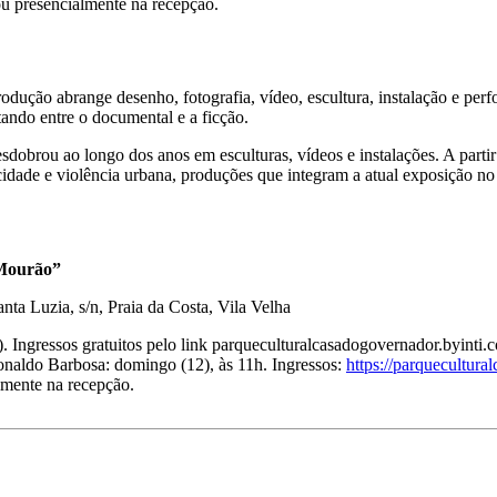
ou presencialmente na recepção.
odução abrange desenho, fotografia, vídeo, escultura, instalação e pe
tando entre o documental e a ficção.
obrou ao longo dos anos em esculturas, vídeos e instalações. A partir d
po, cidade e violência urbana, produções que integram a atual exposição 
 Mourão”
ta Luzia, s/n, Praia da Costa, Vila Velha
h). Ingressos gratuitos pelo link parqueculturalcasadogovernador.byinti
naldo Barbosa: domingo (12), às 11h. Ingressos:
https://parquecultur
lmente na recepção.