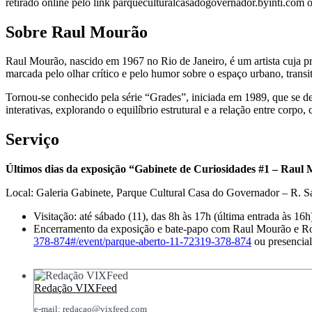
retirado online pelo link parqueculturalcasadogovernador.byinti.com 
Sobre Raul Mourão
Raul Mourão, nascido em 1967 no Rio de Janeiro, é um artista cuja pr
marcada pelo olhar crítico e pelo humor sobre o espaço urbano, transi
Tornou-se conhecido pela série “Grades”, iniciada em 1989, que se desd
interativas, explorando o equilíbrio estrutural e a relação entre cor
Serviço
Últimos dias da exposição “Gabinete de Curiosidades #1 – Raul
Local: Galeria Gabinete, Parque Cultural Casa do Governador – R. San
Visitação: até sábado (11), das 8h às 17h (última entrada às 16
Encerramento da exposição e bate-papo com Raul Mourão e Ro
378-874#/event/parque-aberto-11-72319-378-874
ou presencia
Redação VIXFeed
e-mail: redacao@vixfeed.com