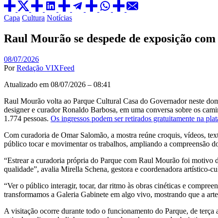
Capa
Cultura
Notícias
Raul Mourão se despede de exposição com
08/07/2026
Por
Redação VIXFeed
Atualizado em 08/07/2026 – 08:41
Raul Mourão volta ao Parque Cultural Casa do Governador neste domin
designer e curador Ronaldo Barbosa, em uma conversa sobre os caminh
1.774 pessoas.
Os ingressos podem ser retirados gratuitamente na pl
Com curadoria de Omar Salomão, a mostra reúne croquis, vídeos, texto
público tocar e movimentar os trabalhos, ampliando a compreensão dos
“Estrear a curadoria própria do Parque com Raul Mourão foi motivo de
qualidade”, avalia Mirella Schena, gestora e coordenadora artístico-cu
“Ver o público interagir, tocar, dar ritmo às obras cinéticas e compr
transformamos a Galeria Gabinete em algo vivo, mostrando que a art
A visitação ocorre durante todo o funcionamento do Parque, de terça a