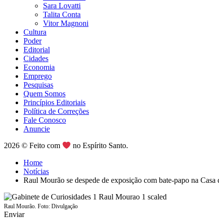
Sara Lovatti
Talita Conta
Vitor Magnoni
Cultura
Poder
Editorial
Cidades
Economia
Emprego
Pesquisas
Quem Somos
Princípios Editoriais
Política de Correções
Fale Conosco
Anuncie
2026 © Feito com
no Espírito Santo.
Home
Notícias
Raul Mourão se despede de exposição com bate-papo na Casa
Raul Mourão. Foto: Divulgação
Enviar