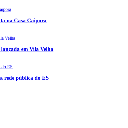
uita na Casa Caipora
 lançada em Vila Velha
a rede pública do ES