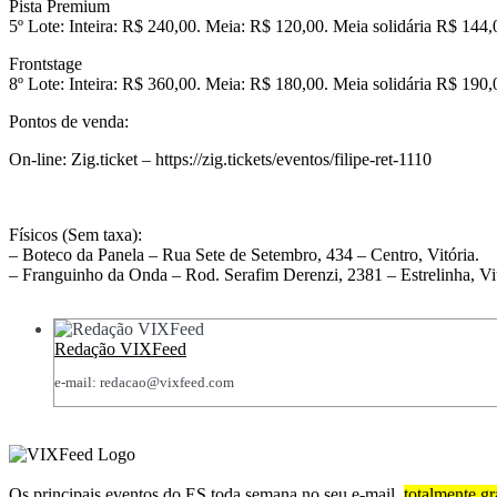
Pista Premium
5º Lote: Inteira: R$ 240,00. Meia: R$ 120,00. Meia solidária R$ 144,
Frontstage
8º Lote: Inteira: R$ 360,00. Meia: R$ 180,00. Meia solidária R$ 190,
Pontos de venda:
On-line: Zig.ticket – https://zig.tickets/eventos/filipe-ret-1110
Físicos (Sem taxa):
– Boteco da Panela – Rua Sete de Setembro, 434 – Centro, Vitória.
– Franguinho da Onda – Rod. Serafim Derenzi, 2381 – Estrelinha, Vit
Redação VIXFeed
e-mail: redacao@vixfeed.com
Os principais eventos do ES toda semana no seu e-mail,
totalmente gr