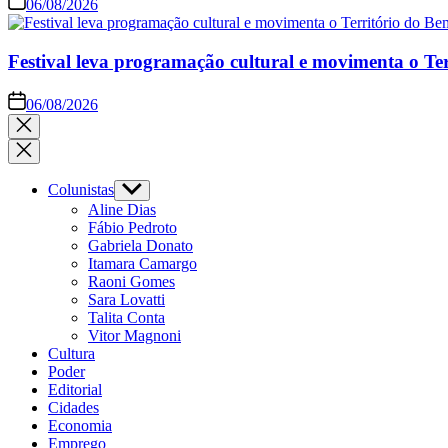
06/08/2026
Festival leva programação cultural e movimenta o Te
06/08/2026
Close
search
Colunistas
Show
sub
Aline Dias
menu
Fábio Pedroto
Gabriela Donato
Itamara Camargo
Raoni Gomes
Sara Lovatti
Talita Conta
Vitor Magnoni
Cultura
Poder
Editorial
Cidades
Economia
Emprego