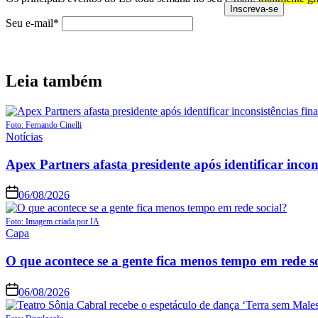
Seu e-mail*
Leia também
Foto: Fernando Cinelli
Posted
Notícias
in
Apex Partners afasta presidente após identificar incon
06/08/2026
Foto: Imagem criada por IA
Posted
Capa
in
O que acontece se a gente fica menos tempo em rede s
06/08/2026