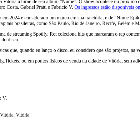
para Vitória a turnê de seu álbum “Nume”. O show acontece no próximo 
o Costa, Gabriel Pratti e Fabricio V.
Os ingressos estão disponíveis on-
 em 2024 e considerado um marco em sua trajetória, e de “Nume Epílo
 capitais brasileiras, como São Paulo, Rio de Janeiro, Recife, Belém e 
ma de streaming Spotify, Ret coleciona hits que marcaram o rap conte
l do disco.
cas que, quando eu lanço o disco, eu considero que são projetos, na v
Zig.Tickets, ou em pontos físicos de venda na cidade de Vitória, sem ad
o V.
tória, Vitória.