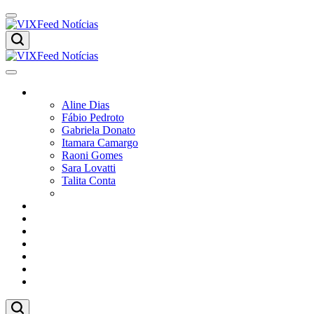
Skip
to
content
VIXFeed
Notícias
VIXFeed
Colunistas
Notícias
Aline Dias
Fábio Pedroto
Gabriela Donato
Itamara Camargo
Raoni Gomes
Sara Lovatti
Talita Conta
Vitor Magnoni
Cultura
Poder
Editorial
Cidades
Esportes
Economia
Pesquisas