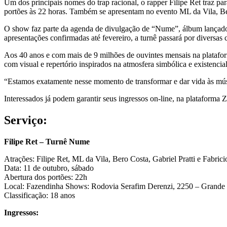
Um dos principais nomes do trap racional, o rapper Filipe Ret traz 
portões às 22 horas. Também se apresentam no evento ML da Vila, Ber
O show faz parte da agenda de divulgação de “Nume”, álbum lançado
apresentações confirmadas até fevereiro, a turnê passará por diversas
Aos 40 anos e com mais de 9 milhões de ouvintes mensais na platafor
com visual e repertório inspirados na atmosfera simbólica e existencia
“Estamos exatamente nesse momento de transformar e dar vida às músi
Interessados já podem garantir seus ingressos on-line, na plataforma 
Serviço:
Filipe Ret – Turnê Nume
Atrações: Filipe Ret, ML da Vila, Bero Costa, Gabriel Pratti e Fabrici
Data: 11 de outubro, sábado
Abertura dos portões: 22h
Local: Fazendinha Shows: Rodovia Serafim Derenzi, 2250 – Grande Vi
Classificação: 18 anos
Ingressos: