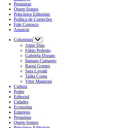
Pesquisas
Quem Somos
Princípios Editoriais
Política de Correções
Fale Conosco
Anuncie
Colunistas
Show
sub
Aline Dias
menu
Fábio Pedroto
Gabriela Donato
Itamara Camargo
Raoni Gomes
Sara Lovatti
Talita Conta
Vitor Magnoni
Cultura
Poder
Editorial
Cidades
Economia
Emprego
Pesquisas
Quem Somos
Princípios Editoriais