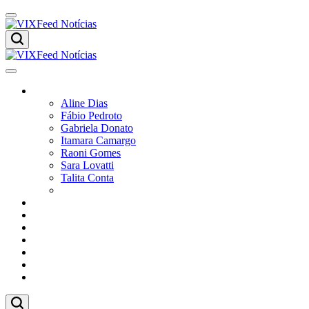
Colunistas
Aline Dias
Fábio Pedroto
Gabriela Donato
Itamara Camargo
Raoni Gomes
Sara Lovatti
Talita Conta
Vitor Magnoni
Cultura
Poder
Editorial
Cidades
Esportes
Economia
Pesquisas