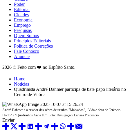
Poder
Editorial
Cidades
Economia
Emprego
Pesquisas
Quem Somos
Princípios Editoriais
Política de Correções
Fale Conosco
Anuncie
2026 © Feito com ❤️ no Espírito Santo.
Home
Notícias
Quadrinista André Dahmer participa de bate-papo literário no
Centro de Vitória
André Dahmer é o criador das séries de tirinhas "Malvados", "Vida e obra de Terêncio
Horto" e "Quadrinhos Anos 10". Foto: Divulgação/ Larissa Prudêncio
Enviar