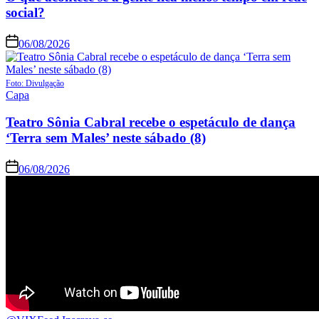
social?
06/08/2026
Foto: Divulgação
Capa
Teatro Sônia Cabral recebe o espetáculo de dança
‘Terra sem Males’ neste sábado (8)
06/08/2026