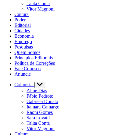
Talita Conta
Vitor Magnoni
Cultura
Poder
Editorial
Cidades
Economia
Emprego
Pesquisas
Quem Somos
Princípios Editoriais
Política de Correções
Fale Conosco
Anuncie
Colunistas
Aline Dias
Fábio Pedroto
Gabriela Donato
Itamara Camargo
Raoni Gomes
Sara Lovatti
Talita Conta
Vitor Magnoni
Cultura