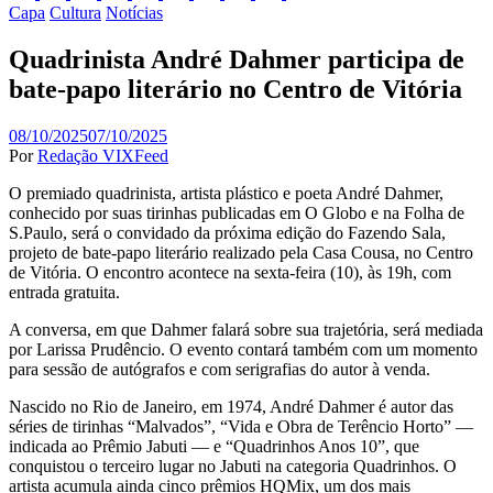
Capa
Cultura
Notícias
Quadrinista André Dahmer participa de
bate-papo literário no Centro de Vitória
08/10/2025
07/10/2025
Por
Redação VIXFeed
O premiado quadrinista, artista plástico e poeta André Dahmer,
conhecido por suas tirinhas publicadas em O Globo e na Folha de
S.Paulo, será o convidado da próxima edição do Fazendo Sala,
projeto de bate-papo literário realizado pela Casa Cousa, no Centro
de Vitória. O encontro acontece na sexta-feira (10), às 19h, com
entrada gratuita.
A conversa, em que Dahmer falará sobre sua trajetória, será mediada
por Larissa Prudêncio. O evento contará também com um momento
para sessão de autógrafos e com serigrafias do autor à venda.
Nascido no Rio de Janeiro, em 1974, André Dahmer é autor das
séries de tirinhas “Malvados”, “Vida e Obra de Terêncio Horto” —
indicada ao Prêmio Jabuti — e “Quadrinhos Anos 10”, que
conquistou o terceiro lugar no Jabuti na categoria Quadrinhos. O
artista acumula ainda cinco prêmios HQMix, um dos mais