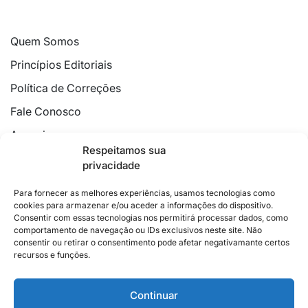
Quem Somos
Princípios Editoriais
Política de Correções
Fale Conosco
Anuncie
Respeitamos sua
Política de Cookies
privacidade
Declaração de Privacidade
Para fornecer as melhores experiências, usamos tecnologias como
cookies para armazenar e/ou aceder a informações do dispositivo.
Consentir com essas tecnologias nos permitirá processar dados, como
comportamento de navegação ou IDs exclusivos neste site. Não
consentir ou retirar o consentimento pode afetar negativamante certos
recursos e funções.
2026 © Feito com
no Espírito Santo.
Colunistas
Cultura
Poder
Editorial
Cidades
Esportes
Continuar