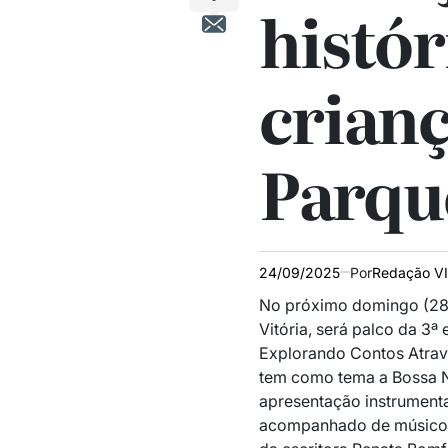
histór
crianç
Parqu
24/09/2025
Por
Redação V
No próximo domingo (28)
Vitória, será palco da 3ª
Explorando Contos Atrav
tem como tema a Bossa No
apresentação instrumental
acompanhado de músicos 