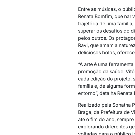
Entre as músicas, o públi
Renata Bomfim, que narra
trajetória de uma família,
superar os desafios do d
pelos outros. Os protagon
Ravi, que amam a naturez
deliciosos bolos, oferece
“A arte é uma ferramenta
promoção da saúde. Vitór
cada edição do projeto,
família e, de alguma for
entorno”, detalha Renata 
Realizado pela Sonatha 
Braga, da Prefeitura de Vi
até o fim do ano, sempr
explorando diferentes gên
voltadas para o público in