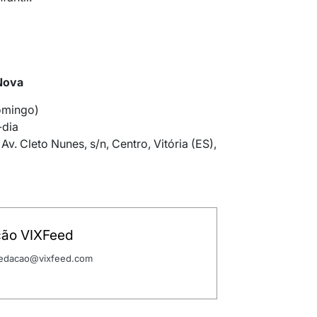
Nova
omingo)
-dia
v. Cleto Nunes, s/n, Centro, Vitória (ES),
ão VIXFeed
 redacao@vixfeed.com