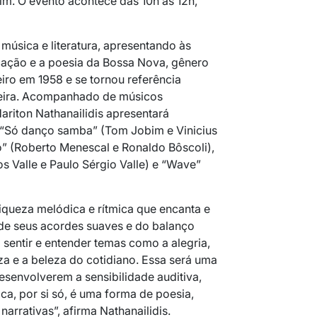
im. O evento acontece das 10h às 12h,
música e literatura, apresentando às
cação e a poesia da Bossa Nova, gênero
iro em 1958 e se tornou referência
leira. Acompanhado de músicos
Hariton Nathanailidis apresentará
 “Só danço samba” (Tom Jobim e Vinicius
” (Roberto Menescal e Ronaldo Bôscoli),
 Valle e Paulo Sérgio Valle) e “Wave”
queza melódica e rítmica que encanta e
de seus acordes suaves e do balanço
 sentir e entender temas como a alegria,
za e a beleza do cotidiano. Essa será uma
esenvolverem a sensibilidade auditiva,
, por si só, é uma forma de poesia,
narrativas”, afirma Nathanailidis.