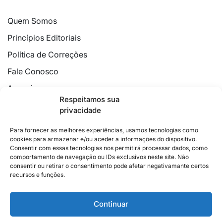
Quem Somos
Princípios Editoriais
Política de Correções
Fale Conosco
Anuncie
Respeitamos sua
Política de Cookies
privacidade
Declaração de Privacidade
Para fornecer as melhores experiências, usamos tecnologias como
cookies para armazenar e/ou aceder a informações do dispositivo.
Consentir com essas tecnologias nos permitirá processar dados, como
comportamento de navegação ou IDs exclusivos neste site. Não
consentir ou retirar o consentimento pode afetar negativamante certos
recursos e funções.
2026 © Feito com
no Espírito Santo.
Colunistas
Cultura
Poder
Editorial
Cidades
Esportes
Continuar
Economia
Pesquisas