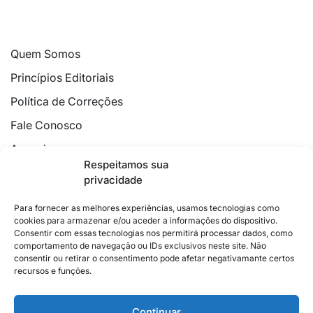
Quem Somos
Princípios Editoriais
Política de Correções
Fale Conosco
Anuncie
Respeitamos sua
Política de Cookies
privacidade
Declaração de Privacidade
Para fornecer as melhores experiências, usamos tecnologias como
cookies para armazenar e/ou aceder a informações do dispositivo.
Consentir com essas tecnologias nos permitirá processar dados, como
comportamento de navegação ou IDs exclusivos neste site. Não
consentir ou retirar o consentimento pode afetar negativamante certos
recursos e funções.
2026 © Feito com
no Espírito Santo.
Colunistas
Cultura
Poder
Editorial
Cidades
Esportes
Continuar