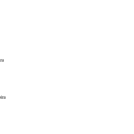
ira
ira