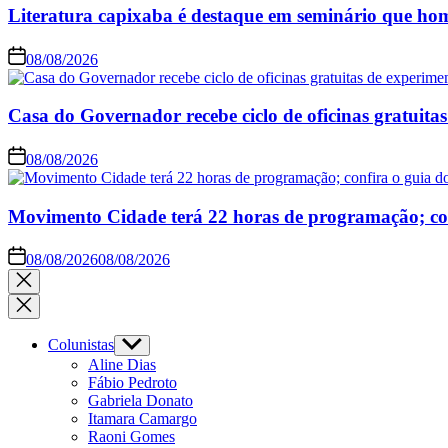
Literatura capixaba é destaque em seminário que hom
08/08/2026
Casa do Governador recebe ciclo de oficinas gratuitas
08/08/2026
Movimento Cidade terá 22 horas de programação; conf
08/08/2026
08/08/2026
Close
search
Colunistas
Show
sub
Aline Dias
menu
Fábio Pedroto
Gabriela Donato
Itamara Camargo
Raoni Gomes