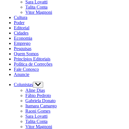
Sara Lovatti
Talita Conta
Vitor Magnoni
Cultura
Poder
Editorial
Cidades
Economia
Emprego
Pesquisas
Quem Somos
Princípios Editoriais
Política de Correções
Fale Conosco
Anuncie
Colunistas
Show
sub
Aline Dias
menu
Fábio Pedroto
Gabriela Donato
Itamara Camargo
Raoni Gomes
Sara Lovatti
Talita Conta
Vitor Magnoni