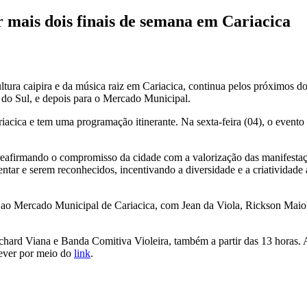
 mais dois finais de semana em Cariacica
ultura caipira e da música raiz em Cariacica, continua pelos próximos 
 do Sul, e depois para o Mercado Municipal.
riacica e tem uma programação itinerante. Na sexta-feira (04), o event
 reafirmando o compromisso da cidade com a valorização das manifestaç
tar e serem reconhecidos, incentivando a diversidade e a criatividade ar
ega ao Mercado Municipal de Cariacica, com Jean da Viola, Rickson Maioli
hard Viana e Banda Comitiva Violeira, também a partir das 13 horas. A
rever por meio do
link
.