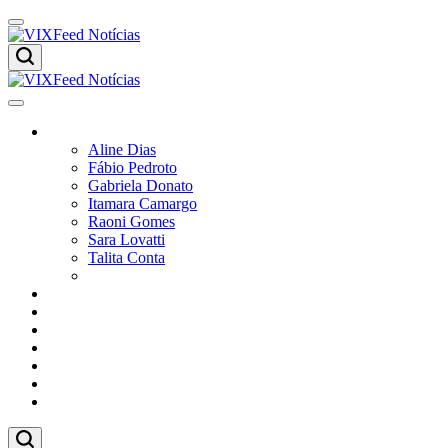
Skip
to
content
VIXFeed
Notícias
VIXFeed
Colunistas
Notícias
Aline Dias
Fábio Pedroto
Gabriela Donato
Itamara Camargo
Raoni Gomes
Sara Lovatti
Talita Conta
Vitor Magnoni
Cultura
Poder
Editorial
Cidades
Esportes
Economia
Pesquisas