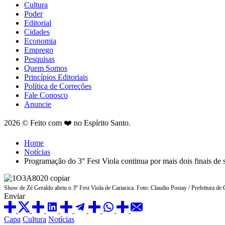
Cultura
Poder
Editorial
Cidades
Economia
Emprego
Pesquisas
Quem Somos
Princípios Editoriais
Política de Correções
Fale Conosco
Anuncie
2026 © Feito com ❤️ no Espírito Santo.
Home
Notícias
Programação do 3° Fest Viola continua por mais dois finais de
Show de Zé Geraldo abriu o 3º Fest Viola de Cariacica. Foto: Claudio Postay / Prefeitura de 
Enviar
Posted
Capa
Cultura
Notícias