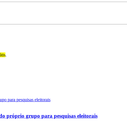
átis
.
do próprio grupo para pesquisas eleitorais