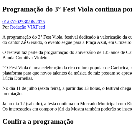
in
Programação do 3° Fest Viola continua por
01/07/2025
30/06/2025
Por
Redação VIXFeed
A programação do 3° Fest Viola, festival dedicado à valorização da c
do cantor Zé Geraldo, o evento segue para a Praça Azul, em Cruzeiro
O festival faz parte da programação do aniversário de 135 anos de Ca
Banda Comitiva Violeira.
“O Fest Viola é uma celebração da rica cultura popular de Cariacica,
plataforma para que novos talentos da música de raiz possam se apresen
Lúcia Dornellas.
No dia 11 de julho (sexta-feira), a partir das 13 horas, o festival ch
premiação.
Já no dia 12 (sábado), a festa continua no Mercado Municipal com Ric
Os interessados em compor o júri da Mostra também poderão se insc
Confira a programação