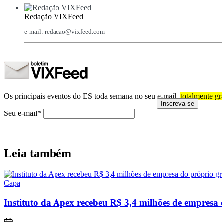
Redação VIXFeed
e-mail: redacao@vixfeed.com
Os principais eventos do ES toda semana no seu e-mail,
totalmente gr
Seu e-mail*
Leia também
Posted
Capa
in
Instituto da Apex recebeu R$ 3,4 milhões de empresa 