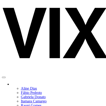
VIXFeed
Colunistas
Notícias
Aline Dias
Fábio Pedroto
Gabriela Donato
Itamara Camargo
Raoni Gomes