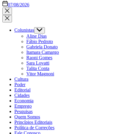
07/08/2026
Close
search
Colunistas
Show
sub
Aline Dias
menu
Fábio Pedroto
Gabriela Donato
Itamara Camargo
Raoni Gomes
Sara Lovatti
Talita Conta
Vitor Magnoni
Cultura
Poder
Editorial
Cidades
Economia
Emprego
Pesquisas
Quem Somos
Princípios Editoriais
Política de Correções
Fale Conosco