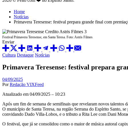
2026 © Feito com ❤️ no Espírito Santo.
Home
Notícias
Primavera Teresense: festival prepara grande final com premia
Festival Primavera Teresense, em Santa Teresa. Foto: Astris Filmes
Enviar
Posted
Cultura
Destaque
Notícias
in
Primavera Teresense: festival prepara gra
04/09/2025
Por
Redação VIXFeed
Atualizado em 04/09/2025 – 10:23
Após um fim de semana de semifinais que revelaram novos talentos da 
O município de Santa Teresa, na região Serrana do Espírito Santo, se
convidando Dado Villa-Lobos, e o tributo a Rita Lee com Dani Mora
O festival, que já se consolidou como o maior de música autoral capi