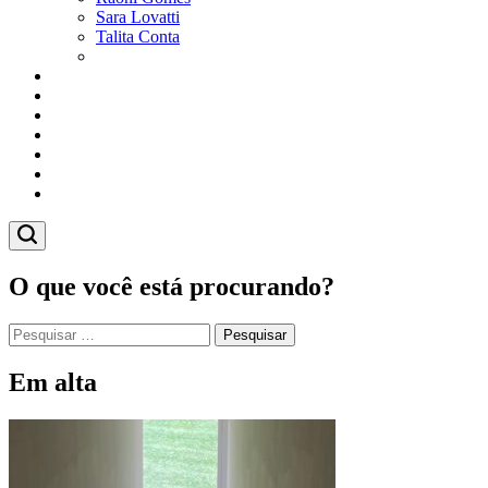
Sara Lovatti
Talita Conta
Vitor Magnoni
Cultura
Poder
Editorial
Cidades
Esportes
Economia
Pesquisas
O que você está procurando?
Pesquisar
por:
Em alta