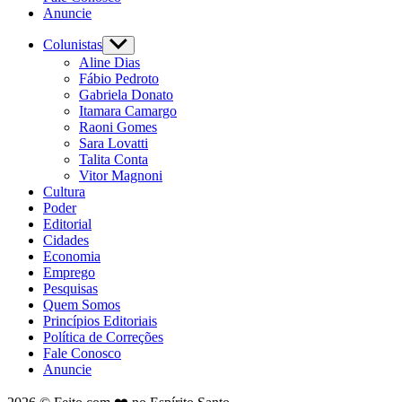
Anuncie
Colunistas
Show
sub
Aline Dias
menu
Fábio Pedroto
Gabriela Donato
Itamara Camargo
Raoni Gomes
Sara Lovatti
Talita Conta
Vitor Magnoni
Cultura
Poder
Editorial
Cidades
Economia
Emprego
Pesquisas
Quem Somos
Princípios Editoriais
Política de Correções
Fale Conosco
Anuncie