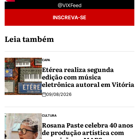
@VIXFeed
INSCREVA-SE
Leia também
CAPA
Etérea realiza segunda
edição com música
eletrônica autoral em Vitória
09/08/2026
CULTURA
Rosana Paste celebra 40 anos
de produção artística com