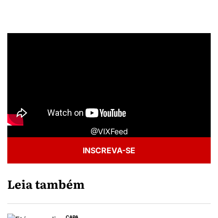
@VIXFeed
INSCREVA-SE
Leia também
CAPA