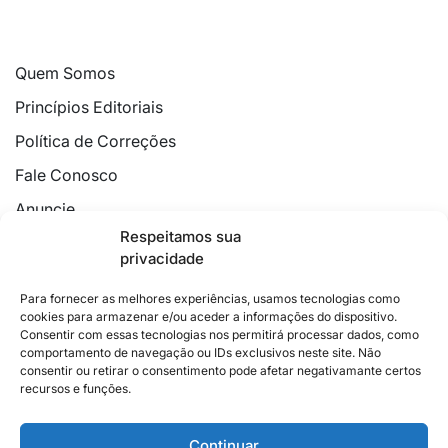
Quem Somos
Princípios Editoriais
Política de Correções
Fale Conosco
Anuncie
Respeitamos sua
Política de Cookies
privacidade
Declaração de Privacidade
Para fornecer as melhores experiências, usamos tecnologias como
cookies para armazenar e/ou aceder a informações do dispositivo.
Consentir com essas tecnologias nos permitirá processar dados, como
comportamento de navegação ou IDs exclusivos neste site. Não
consentir ou retirar o consentimento pode afetar negativamante certos
recursos e funções.
2026 © Feito com
no Espírito Santo.
Colunistas
Cultura
Poder
Editorial
Cidades
Esportes
Continuar