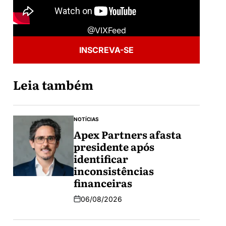
@VIXFeed
INSCREVA-SE
Leia também
NOTÍCIAS
Apex Partners afasta
presidente após
identificar
inconsistências
financeiras
06/08/2026