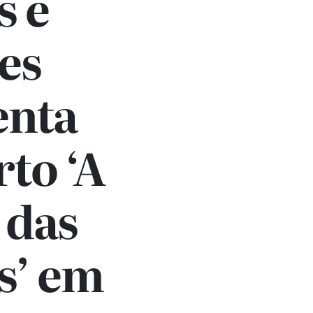
s e
es
enta
to ‘A
 das
s’ em