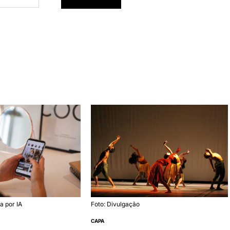
a por IA
Foto: Divulgação
CAPA