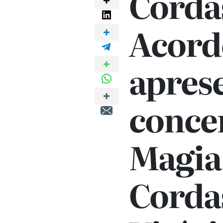
Corda
Acord
apres
concer
Magia
Corda