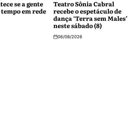
tece se a gente
Teatro Sônia Cabral
 tempo em rede
recebe o espetáculo de
dança ‘Terra sem Males’
neste sábado (8)
06/08/2026