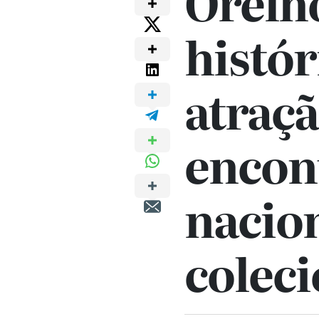
Orelh
histór
atraç
encon
nacion
colec