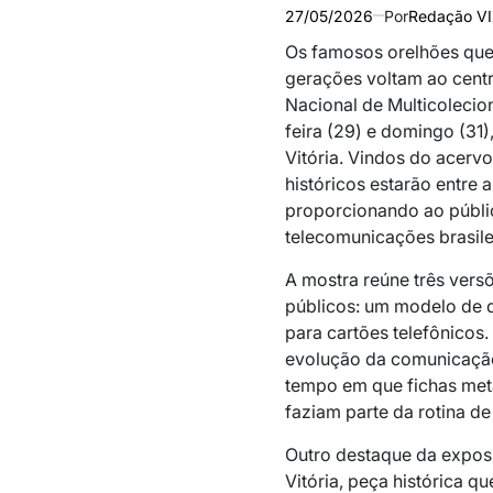
27/05/2026
Por
Redação V
Os famosos orelhões que
gerações voltam ao centr
Nacional de Multicolecio
feira (29) e domingo (31)
Vitória. Vindos do acerv
históricos estarão entre 
proporcionando ao públic
telecomunicações brasile
A mostra reúne três vers
públicos: um modelo de d
para cartões telefônicos.
evolução da comunicação
tempo em que fichas metál
faziam parte da rotina de
Outro destaque da exposi
Vitória, peça histórica q