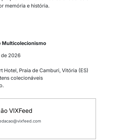
r memória e história.
e Multicolecionismo
o de 2026
t Hotel, Praia de Camburi, Vitória (ES)
itens colecionáveis
o.
ão VIXFeed
 redacao@vixfeed.com