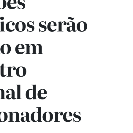
ões
icos serão
ão em
tro
al de
ionadores