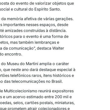
posta do evento de valorizar objetos que
ocial e cultural do Espírito Santo.
 da memória afetiva de várias gerações.
ias importantes nesses espaços, desde
até amizades construídas à distância.
tóricos para o evento é uma forma de
jetos, mas também lembranças e
ria da comunicação”, destaca Walter
do encontro.
 do Museu do Martini amplia o caráter
, que neste ano dará destaque especial à
rtões telefônicos raros, itens históricos e
ão das telecomunicações no Brasil.
de Multicolecionismo reunirá expositores
os e um acervo estimado entre 200 mil e
oedas, selos, cartões postais, miniaturas,
 que prometem atrair colecionadores e