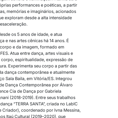
prias performances e poéticas, a partir
ias, memórias e imaginários, acionados
ue exploram desde a alta intensidade
desaceleração.
esde os 5 anos de idade, e atua
a e nas artes cênicas há 14 anos. É
 do corpo e da imagem, formado em
FES. Atua entre dança, artes visuais e
 corpo, espiritualidade, expressão de
ra. Experimenta seu corpo a partir das
 da dança contemporânea e atualmente
o Sala Baila, em Vitória/ES. Integrou
de Dança Contemporânea por Álvaro
ence Cia de Dança por Gabriela
ani (2018-2019). Entre seus trabalhos
eodança “TERRA SANTA”, criada no LabIC
te Criador), coordenado por Ivna Messina,
os Itaú Cultural (2019–2020), que