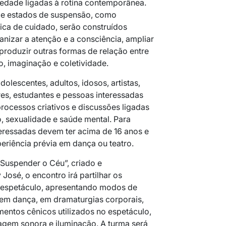
iedade ligadas à rotina contemporânea.
de estados de suspensão, como
tica de cuidado, serão construídos
nizar a atenção e a consciência, ampliar
roduzir outras formas de relação entre
o, imaginação e coletividade.
dolescentes, adultos, idosos, artistas,
s, estudantes e pessoas interessadas
processos criativos e discussões ligadas
ro, sexualidade e saúde mental. Para
teressadas devem ter acima de 16 anos e
eriência prévia em dança ou teatro.
Suspender o Céu”
, criado e
José, o encontro irá partilhar os
 espetáculo, apresentando modos de
em dança, em dramaturgias corporais,
mentos cênicos utilizados no espetáculo,
sagem sonora e iluminação. A turma será