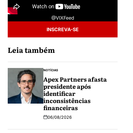
@VIXFeed
INSCREVA-SE
Leia também
NOTÍCIAS
Apex Partners afasta
presidente após
identificar
inconsistências
financeiras
06/08/2026