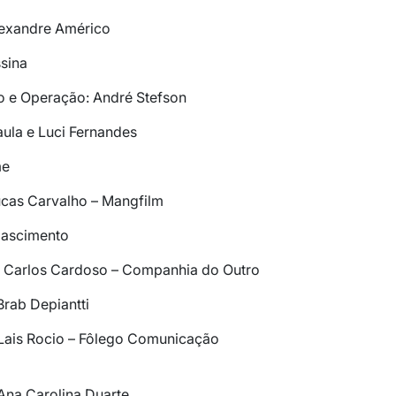
lexandre Américo
sina
 e Operação: André Stefson
ula e Luci Fernandes
me
ucas Carvalho – Mangfilm
 Nascimento
z Carlos Cardoso – Companhia do Outro
Brab Depiantti
 Lais Rocio – Fôlego Comunicação
 Ana Carolina Duarte