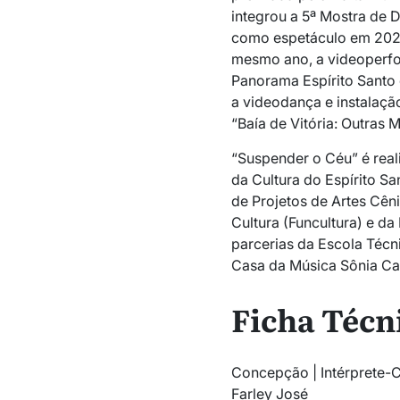
integrou a 5ª Mostra de D
como espetáculo em 202
mesmo ano, a videoper
Panorama Espírito Santo 
a videodança e instalaç
“Baía de Vitória: Outras 
“Suspender o Céu”
é rea
da Cultura do Espírito San
de Projetos
de Artes Cên
Cultura (Funcultura) e da
parcerias da Escola Técn
Casa da Música Sônia Ca
Ficha Técn
Concepção | Intérprete-Cr
Farley José