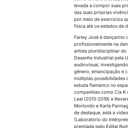
levada a compor suas pró
das suas próprias vivênc
por meio de exercícios q
física até os estados de 
Farley José
é dançarino d
profissionalmente na danç
artista pluridisciplinar
Desenho Industrial pela U
audiovisual, investigando
gênero, emancipação e cu
múltiplas possibilidades
estuda flamenco no espaç
companhias como Cia K 
Leal (2013-2019) e Rever
Moriondo e Karla Parmagn
de destaque, está a vid
(Laboratório do Intérpre
premiada pelo Edital Rum