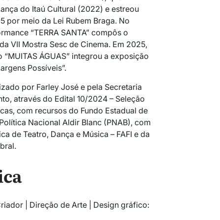
ança do Itaú Cultural (2022) e estreou
5 por meio da Lei Rubem Braga. No
formance “TERRA SANTA” compôs o
da VII Mostra Sesc de Cinema. Em 2025,
ão “MUITAS ÁGUAS” integrou a exposição
Margens Possíveis”.
lizado por Farley José e
pela Secretaria
to, através do Edital 10/
2024
– Seleção
icas
, com recursos do Fundo Estadual de
 Política Nacional Aldir Blanc (PNAB),
com
ica de Teatro, Dança e Música – FAFI e da
bral.
ica
iador | Direção de Arte | Design gráfico: