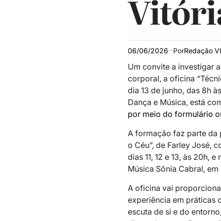
Vitóri
06/06/2026
Por
Redação V
Um convite a investigar 
corporal, a oficina “
Técni
dia 13 de junho, das 8h às
Dança e Música, está com 
por meio do formulário o
A formação faz parte da
o Céu”
, de Farley José, 
dias
11, 12 e 13, às 20h, 
Música Sônia Cabral
, em 
A oficina vai proporciona
experiência em práticas 
escuta de si e do entorno