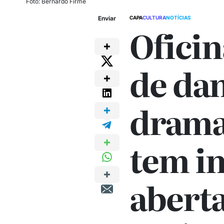
Foto: Bernardo Firme
Enviar
CAPA
CULTURA
NOTÍCIAS
Oficin
de dan
drama
tem in
abert