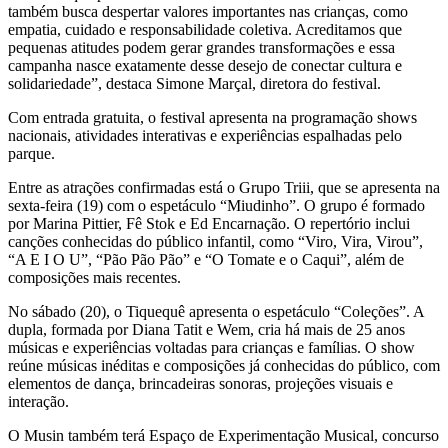
também busca despertar valores importantes nas crianças, como
empatia, cuidado e responsabilidade coletiva. Acreditamos que
pequenas atitudes podem gerar grandes transformações e essa
campanha nasce exatamente desse desejo de conectar cultura e
solidariedade”, destaca Simone Marçal, diretora do festival.
Com entrada gratuita, o festival apresenta na programação shows
nacionais, atividades interativas e experiências espalhadas pelo
parque.
Entre as atrações confirmadas está o Grupo Triii, que se apresenta na
sexta-feira (19) com o espetáculo “Miudinho”. O grupo é formado
por Marina Pittier, Fê Stok e Ed Encarnação. O repertório inclui
canções conhecidas do público infantil, como “Viro, Vira, Virou”,
“A E I O U”, “Pão Pão Pão” e “O Tomate e o Caqui”, além de
composições mais recentes.
No sábado (20), o Tiquequê apresenta o espetáculo “Coleções”. A
dupla, formada por Diana Tatit e Wem, cria há mais de 25 anos
músicas e experiências voltadas para crianças e famílias. O show
reúne músicas inéditas e composições já conhecidas do público, com
elementos de dança, brincadeiras sonoras, projeções visuais e
interação.
O Musin também terá Espaço de Experimentação Musical, concurso