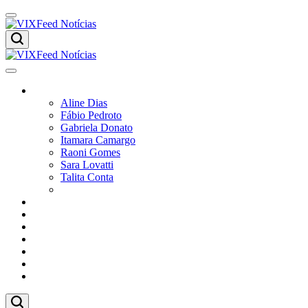
Colunistas
Aline Dias
Fábio Pedroto
Gabriela Donato
Itamara Camargo
Raoni Gomes
Sara Lovatti
Talita Conta
Vitor Magnoni
Cultura
Poder
Editorial
Cidades
Esportes
Economia
Pesquisas