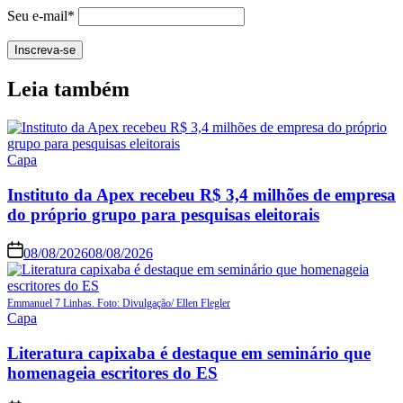
Seu e-mail*
Leia também
Capa
Instituto da Apex recebeu R$ 3,4 milhões de empresa
do próprio grupo para pesquisas eleitorais
08/08/2026
08/08/2026
Emmanuel 7 Linhas. Foto: Divulgação/ Ellen Flegler
Capa
Literatura capixaba é destaque em seminário que
homenageia escritores do ES