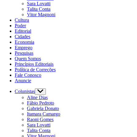
Sara Lovatti
Talita Conta
Vitor Magnoni
Cultura
Poder
Editorial
Cidades
Economia
Emprego
Pesquisas
Quem Somos
Princípios Editoriais
Política de Correções
Fale Conosco
Anuncie
Colunistas
Aline Dias
Fábio Pedroto
Gabriela Donato
Itamara Camargo
Raoni Gomes
Sara Lovatti
Talita Conta
Vitor Magnoni