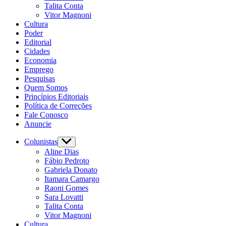
Talita Conta
Vitor Magnoni
Cultura
Poder
Editorial
Cidades
Economia
Emprego
Pesquisas
Quem Somos
Princípios Editoriais
Política de Correções
Fale Conosco
Anuncie
Colunistas
Aline Dias
Fábio Pedroto
Gabriela Donato
Itamara Camargo
Raoni Gomes
Sara Lovatti
Talita Conta
Vitor Magnoni
Cultura