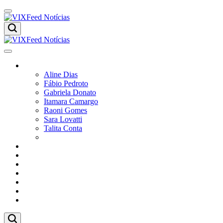
Colunistas
Aline Dias
Fábio Pedroto
Gabriela Donato
Itamara Camargo
Raoni Gomes
Sara Lovatti
Talita Conta
Vitor Magnoni
Cultura
Poder
Editorial
Cidades
Esportes
Economia
Pesquisas