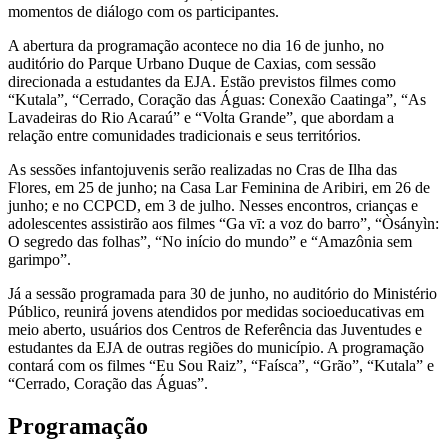
momentos de diálogo com os participantes.
A abertura da programação acontece no dia 16 de junho, no
auditório do
Parque Urbano Duque de Caxias
, com sessão
direcionada a estudantes da EJA. Estão previstos filmes como
“Kutala”, “Cerrado, Coração das Águas: Conexão Caatinga”, “As
Lavadeiras do Rio Acaraú” e “Volta Grande”, que abordam a
relação entre comunidades tradicionais e seus territórios.
As sessões infantojuvenis serão realizadas no Cras de Ilha das
Flores, em 25 de junho; na Casa Lar Feminina de Aribiri, em 26 de
junho; e no CCPCD, em 3 de julho. Nesses encontros, crianças e
adolescentes assistirão aos filmes “Ga vī: a voz do barro”, “Òsányìn:
O segredo das folhas”, “No início do mundo” e “Amazônia sem
garimpo”.
Já a sessão programada para 30 de junho, no auditório do Ministério
Público, reunirá jovens atendidos por medidas socioeducativas em
meio aberto, usuários dos Centros de Referência das Juventudes e
estudantes da EJA de outras regiões do município. A programação
contará com os filmes “Eu Sou Raiz”, “Faísca”, “Grão”, “Kutala” e
“Cerrado, Coração das Águas”.
Programação