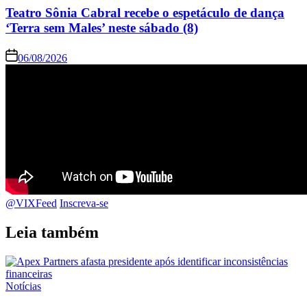
Teatro Sônia Cabral recebe o espetáculo de dança
‘Terra sem Males’ neste sábado (8)
06/08/2026
@VIXFeed
Inscreva-se
Leia também
Notícias