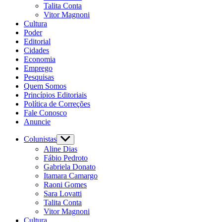
Talita Conta
Vitor Magnoni
Cultura
Poder
Editorial
Cidades
Economia
Emprego
Pesquisas
Quem Somos
Princípios Editoriais
Política de Correções
Fale Conosco
Anuncie
Colunistas
Aline Dias
Fábio Pedroto
Gabriela Donato
Itamara Camargo
Raoni Gomes
Sara Lovatti
Talita Conta
Vitor Magnoni
Cultura