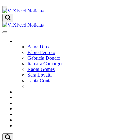
Colunistas
Aline Dias
Fábio Pedroto
Gabriela Donato
Itamara Camargo
Raoni Gomes
Sara Lovatti
Talita Conta
Vitor Magnoni
Cultura
Poder
Editorial
Cidades
Esportes
Economia
Pesquisas