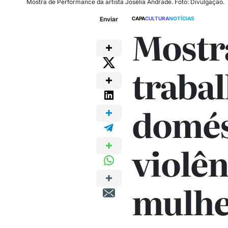
Mostra de Performance da artista Josélia Andrade. Foto: Divulgação.
Enviar
CAPA
CULTURA
NOTÍCIAS
Mostr
traba
domés
violên
mulhe