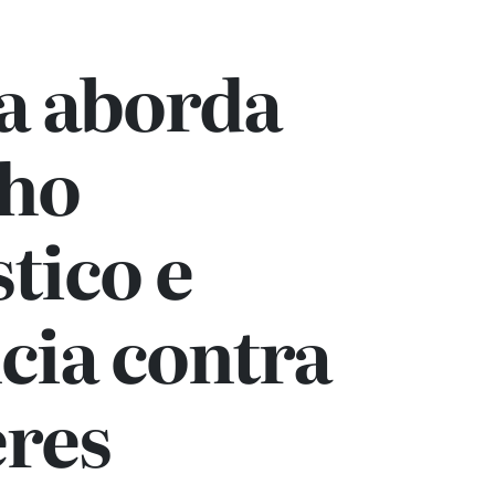
a aborda
lho
tico e
cia contra
res