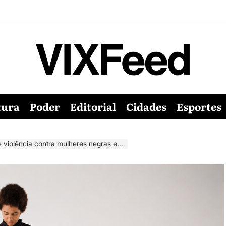
tura
Poder
Editorial
Cidades
Esportes
lência contra mulheres negras em Vitória