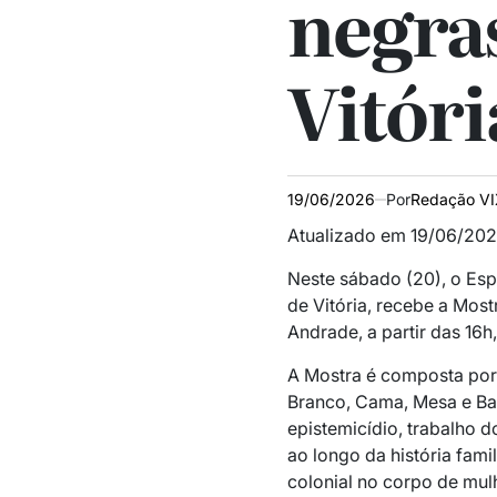
negra
Vitóri
19/06/2026
Por
Redação V
Atualizado em 19/06/202
Neste sábado (20), o
Esp
de Vitória,
recebe a Mostr
Andrade
, a partir das 16
A Mostra é composta por 
Branco, Cama, Mesa e B
epistemicídio, trabalho 
ao longo da história famil
colonial no corpo de mul