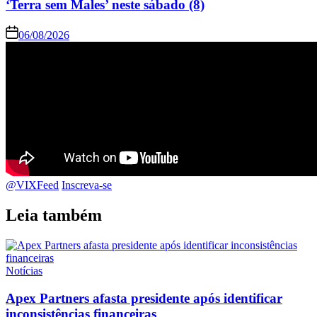
‘Terra sem Males’ neste sábado (8)
06/08/2026
@VIXFeed
Inscreva-se
Leia também
Notícias
Apex Partners afasta presidente após identificar
inconsistências financeiras