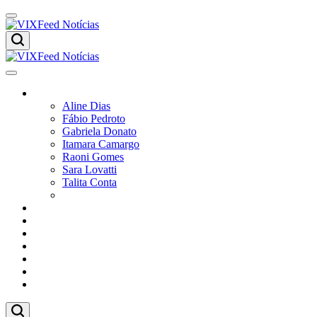
Colunistas
Aline Dias
Fábio Pedroto
Gabriela Donato
Itamara Camargo
Raoni Gomes
Sara Lovatti
Talita Conta
Vitor Magnoni
Cultura
Poder
Editorial
Cidades
Esportes
Economia
Pesquisas