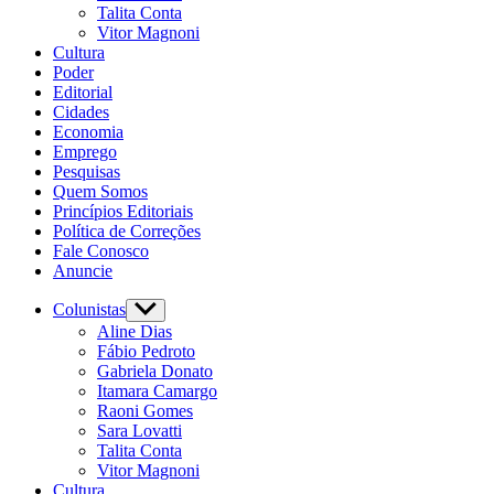
Talita Conta
Vitor Magnoni
Cultura
Poder
Editorial
Cidades
Economia
Emprego
Pesquisas
Quem Somos
Princípios Editoriais
Política de Correções
Fale Conosco
Anuncie
Colunistas
Aline Dias
Fábio Pedroto
Gabriela Donato
Itamara Camargo
Raoni Gomes
Sara Lovatti
Talita Conta
Vitor Magnoni
Cultura