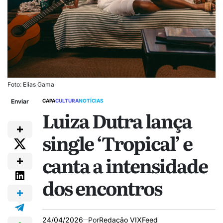
Foto: Elias Gama
Enviar
CAPA
CULTURA
NOTÍCIAS
Luiza Dutra lança
single ‘Tropical’ e
canta a intensidade
dos encontros
24/04/2026
Por
Redação VIXFeed