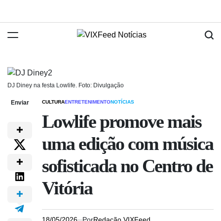
DJ Diney na festa Lowlife. Foto: Divulgação
Enviar
CULTURA
ENTRETENIMENTO
NOTÍCIAS
Lowlife promove mais
uma edição com música
sofisticada no Centro de
Vitória
18/05/2026
Por
Redação VIXFeed