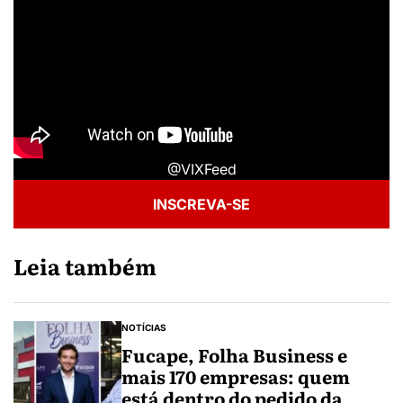
@VIXFeed
INSCREVA-SE
Leia também
NOTÍCIAS
Fucape, Folha Business e
mais 170 empresas: quem
está dentro do pedido da