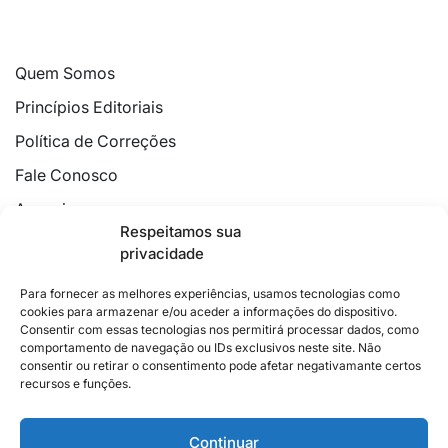
Quem Somos
Princípios Editoriais
Política de Correções
Fale Conosco
Anuncie
Respeitamos sua
Política de Cookies
privacidade
Declaração de Privacidade
Para fornecer as melhores experiências, usamos tecnologias como
cookies para armazenar e/ou aceder a informações do dispositivo.
Consentir com essas tecnologias nos permitirá processar dados, como
comportamento de navegação ou IDs exclusivos neste site. Não
consentir ou retirar o consentimento pode afetar negativamante certos
recursos e funções.
2026 © Feito com
no Espírito Santo.
Colunistas
Cultura
Poder
Editorial
Cidades
Esportes
Continuar