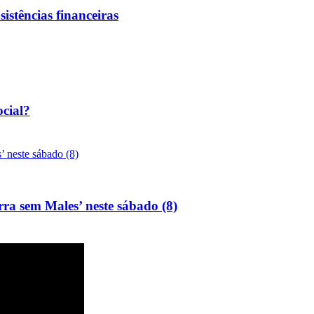
sistências financeiras
ocial?
rra sem Males’ neste sábado (8)