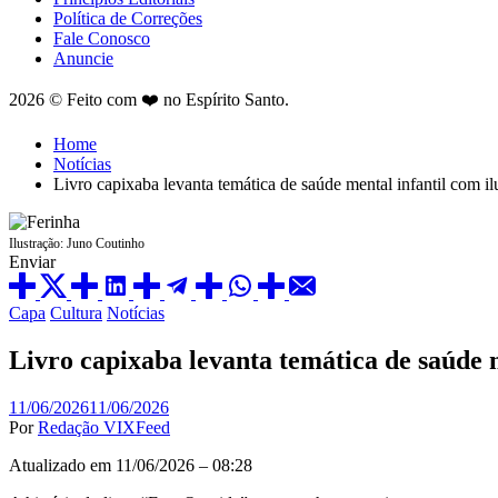
Política de Correções
Fale Conosco
Anuncie
2026 © Feito com ❤️ no Espírito Santo.
Home
Notícias
Livro capixaba levanta temática de saúde mental infantil com il
Ilustração: Juno Coutinho
Enviar
Posted
Capa
Cultura
Notícias
in
Livro capixaba levanta temática de saúde m
11/06/2026
11/06/2026
Por
Redação VIXFeed
Atualizado em 11/06/2026 – 08:28