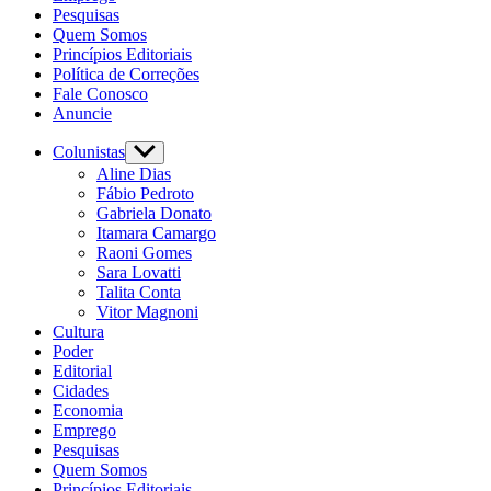
Pesquisas
Quem Somos
Princípios Editoriais
Política de Correções
Fale Conosco
Anuncie
Colunistas
Show
sub
Aline Dias
menu
Fábio Pedroto
Gabriela Donato
Itamara Camargo
Raoni Gomes
Sara Lovatti
Talita Conta
Vitor Magnoni
Cultura
Poder
Editorial
Cidades
Economia
Emprego
Pesquisas
Quem Somos
Princípios Editoriais