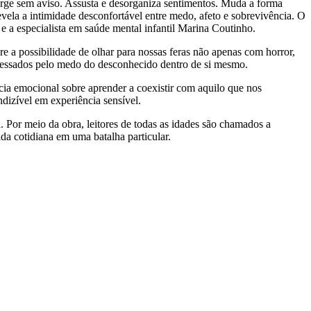
urge sem aviso. Assusta e desorganiza sentimentos. Muda a forma
ela a intimidade desconfortável entre medo, afeto e sobrevivência. O
 a especialista em saúde mental infantil Marina Coutinho.
e a possibilidade de olhar para nossas feras não apenas com horror,
avessados pelo medo do desconhecido dentro de si mesmo.
cia emocional sobre aprender a coexistir com aquilo que nos
ndizível em experiência sensível.
. Por meio da obra, leitores de todas as idades são chamados a
ida cotidiana em uma batalha particular.