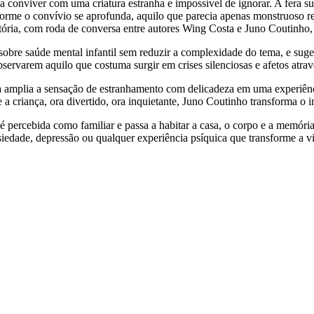
a conviver com uma criatura estranha e impossível de ignorar. A fera s
orme o convívio se aprofunda, aquilo que parecia apenas monstruoso rev
ria, com roda de conversa entre autores Wing Costa e Juno Coutinho, e
obre saúde mental infantil sem reduzir a complexidade do tema, e suger
ervarem aquilo que costuma surgir em crises silenciosas e afetos atr
sta amplia a sensação de estranhamento com delicadeza em uma experiên
 a criança, ora divertido, ora inquietante, Juno Coutinho transforma o i
é percebida como familiar e passa a habitar a casa, o corpo e a memória
ansiedade, depressão ou qualquer experiência psíquica que transforme a v