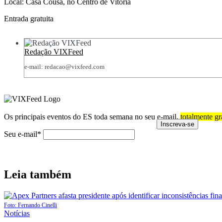
Local: Casa Cousa, no Centro de Vitória
Entrada gratuita
Redação VIXFeed
e-mail: redacao@vixfeed.com
Os principais eventos do ES toda semana no seu e-mail,
totalmente gr
Seu e-mail*
Leia também
Foto: Fernando Cinelli
Posted
Notícias
in