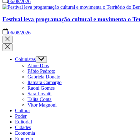
06/08/2026
Festival leva programação cultural e movimenta o Te
06/08/2026
Close
search
Colunistas
Show
sub
Aline Dias
menu
Fábio Pedroto
Gabriela Donato
Itamara Camargo
Raoni Gomes
Sara Lovatti
Talita Conta
Vitor Magnoni
Cultura
Poder
Editorial
Cidades
Economia
Emprego