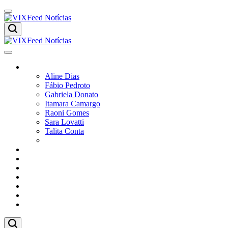
Skip
to
content
VIXFeed
Notícias
VIXFeed
Colunistas
Notícias
Aline Dias
Fábio Pedroto
Gabriela Donato
Itamara Camargo
Raoni Gomes
Sara Lovatti
Talita Conta
Vitor Magnoni
Cultura
Poder
Editorial
Cidades
Esportes
Economia
Pesquisas