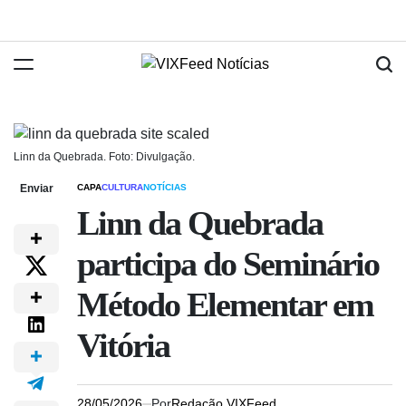
Linn da Quebrada. Foto: Divulgação.
Enviar
CAPA
CULTURA
NOTÍCIAS
Linn da Quebrada
participa do Seminário
Método Elementar em
Vitória
28/05/2026
Por
Redação VIXFeed