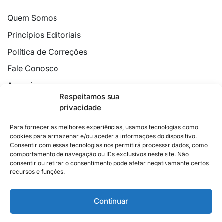
Quem Somos
Princípios Editoriais
Política de Correções
Fale Conosco
Anuncie
Respeitamos sua
Política de Cookies
privacidade
Declaração de Privacidade
Para fornecer as melhores experiências, usamos tecnologias como
cookies para armazenar e/ou aceder a informações do dispositivo.
Consentir com essas tecnologias nos permitirá processar dados, como
comportamento de navegação ou IDs exclusivos neste site. Não
consentir ou retirar o consentimento pode afetar negativamante certos
recursos e funções.
2026 © Feito com
no Espírito Santo.
Colunistas
Cultura
Poder
Editorial
Cidades
Esportes
Continuar
Economia
Pesquisas