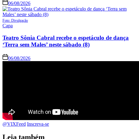
06/08/2026
Foto: Divulgação
Capa
Teatro Sônia Cabral recebe o espetáculo de dança
‘Terra sem Males’ neste sábado (8)
06/08/2026
@VIXFeed
Inscreva-se
Leia também