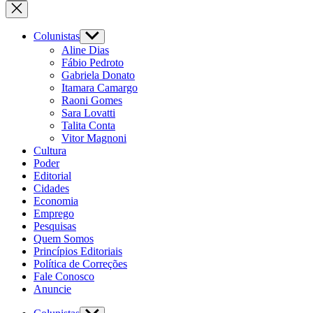
Colunistas
Aline Dias
Fábio Pedroto
Gabriela Donato
Itamara Camargo
Raoni Gomes
Sara Lovatti
Talita Conta
Vitor Magnoni
Cultura
Poder
Editorial
Cidades
Economia
Emprego
Pesquisas
Quem Somos
Princípios Editoriais
Política de Correções
Fale Conosco
Anuncie