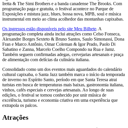
Iretta & The Simi Brothers e a banda canadense The Brooks. Com
programação paga e gratuita, o festival acontece no Parque de
Exposições e mistura jazz, blues, bossa nova, MPB, soul e música
instrumental em meio ao clima acolhedor das montanhas capixabas.
Os ingressos estão disponíveis pelo site Meu Bilhete
. A
programação completa ainda inclui atrações como Celso Fonseca,
Alexandre Borges Sexteto & Bruno Santos, Saulo Simonassi, Dona
Fran e Marco Antônio, Omar Coleman & Igor Prado, Paolo Di
Sabatino e Zanna, Marcelo Coelho Compondo na Rua e Jamz.
Também seguem confirmadas adegas, cervejarias artesanais e praça
de alimentação com delícias da culinária italiana.
Consolidado como um dos eventos mais aguardados do calendário
cultural capixaba, o Santa Jazz também marca o início da temporada
de inverno no Espírito Santo, período em que Santa Teresa atrai
turistas em busca de temperaturas mais baixas, gastronomia italiana,
vinhos, cafés especiais e cervejas artesanais. Ao longo de suas
edições, o festival se tornou conhecido por unir música de
excelência, turismo e economia criativa em uma experiência que
extrapola os palcos.
Atrações