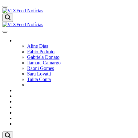
Colunistas
Aline Dias
Fábio Pedroto
Gabriela Donato
Itamara Camargo
Raoni Gomes
Sara Lovatti
Talita Conta
Vitor Magnoni
Cultura
Poder
Editorial
Cidades
Esportes
Economia
Pesquisas