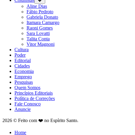
Colunistas
Aline Dias
Fábio Pedroto
Gabriela Donato
Itamara Camargo
Raoni Gomes
Sara Lovatti
Talita Conta
Vitor Magnoni
Cultura
Poder
Editorial
Cidades
Economia
Emprego
Pesquisas
Quem Somos
Princípios Editoriais
Política de Correções
Fale Conosco
Anuncie
2026 © Feito com ❤️ no Espírito Santo.
Home