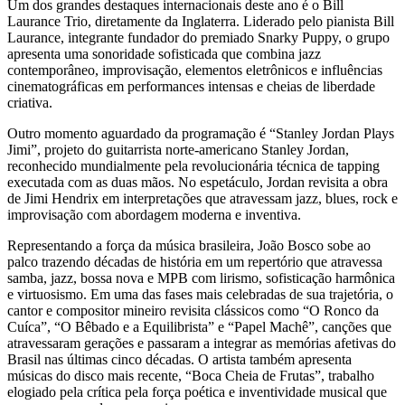
Um dos grandes destaques internacionais deste ano é o Bill
Laurance Trio, diretamente da Inglaterra. Liderado pelo pianista Bill
Laurance, integrante fundador do premiado Snarky Puppy, o grupo
apresenta uma sonoridade sofisticada que combina jazz
contemporâneo, improvisação, elementos eletrônicos e influências
cinematográficas em performances intensas e cheias de liberdade
criativa.
Outro momento aguardado da programação é “Stanley Jordan Plays
Jimi”, projeto do guitarrista norte-americano Stanley Jordan,
reconhecido mundialmente pela revolucionária técnica de tapping
executada com as duas mãos. No espetáculo, Jordan revisita a obra
de Jimi Hendrix em interpretações que atravessam jazz, blues, rock e
improvisação com abordagem moderna e inventiva.
Representando a força da música brasileira, João Bosco sobe ao
palco trazendo décadas de história em um repertório que atravessa
samba, jazz, bossa nova e MPB com lirismo, sofisticação harmônica
e virtuosismo. Em uma das fases mais celebradas de sua trajetória, o
cantor e compositor mineiro revisita clássicos como “O Ronco da
Cuíca”, “O Bêbado e a Equilibrista” e “Papel Machê”, canções que
atravessaram gerações e passaram a integrar as memórias afetivas do
Brasil nas últimas cinco décadas. O artista também apresenta
músicas do disco mais recente, “Boca Cheia de Frutas”, trabalho
elogiado pela crítica pela força poética e inventividade musical que