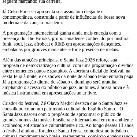
seguem marcando sua carreira.
Já Celso Fonseca apresenta sua assinatura elegante e
contemporânea, construída a partir de influências da bossa nova
moderna e da canção brasileira.
A programação internacional ganha ainda mais energia com a
presença do The Brooks, grupo canadense conhecido por misturar
funk, soul, jazz, afrobeat e R&B em apresentações dançantes,
embaladas por grooves marcantes e forte presença de metais.
Além das atrações principais, o Santa Jazz 2026 reforça sua
proposta de democratização cultural com uma programação dividida
entre momentos pagos e gratuitos. A abertura oficial do festival, na
sexta-feira à noite, e os shows da noite de sábado terão entrada paga.
Já a programação diurna de sábado e domingo será gratuita,
ampliando o acesso do público ao jazz, ao blues, à bossa nova e à
música instrumental em apresentações ao ar livre.
Criador do festival, Zé Olavo Medici destaca que o Santa Jazz se
consolidou como um patrimônio cultural do Espírito Santo. “O
Santa Jazz nasceu com o propósito de aproximar o público de
grandes nomes da música brasileira e internacional em um ambiente
acolhedor, sofisticado e culturalmente rico. Ao longo desses 13 anos,
o festival ajudou a fortalecer Santa Teresa como destino turístico e
cultural, movimentando hotéis, restaurantes, comércio e valorizando