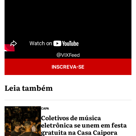
@VIXFeed
INSCREVA-SE
Leia também
CAPA
Coletivos de música
eletrônica se unem em festa
gratuita na Casa Caipora