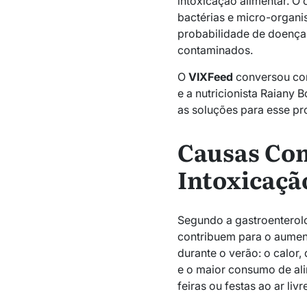
intoxicação alimentar. O
bactérias e micro-organ
probabilidade de doença
contaminados.
O
VIXFeed
conversou com 
e a nutricionista Raiany 
as soluções para esse pr
Causas Co
Intoxicaçã
Segundo a gastroenterolog
contribuem para o aument
durante o verão: o calor,
e o maior consumo de al
feiras ou festas ao ar livre