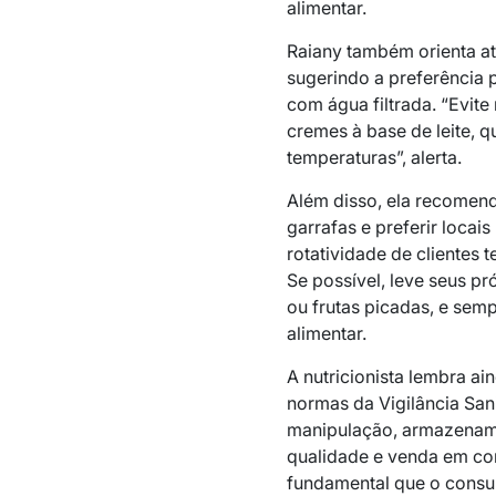
alimentar.
Raiany também orienta a
sugerindo a preferência p
com água filtrada. “Evit
cremes à base de leite, 
temperaturas”, alerta.
Além disso, ela recomend
garrafas e preferir locai
rotatividade de clientes 
Se possível, leve seus p
ou frutas picadas, e sem
alimentar.
A nutricionista lembra a
normas da Vigilância Sani
manipulação, armazename
qualidade e venda em con
fundamental que o consum