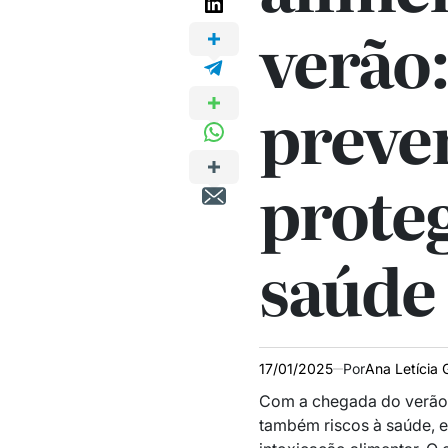
verão
preven
prote
saúde
17/01/2025
Por
Ana Letícia 
Com a chegada do verão 
também riscos à saúde, 