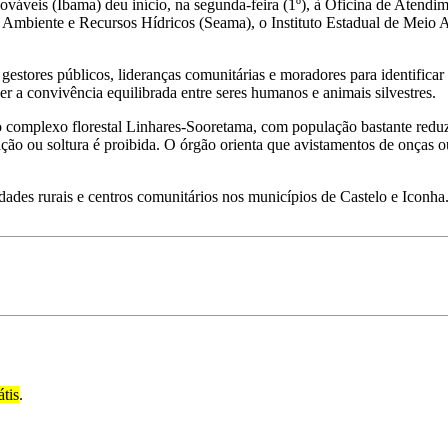
váveis (Ibama) deu início, na segunda-feira (1º), à Oficina de Atendim
 Ambiente e Recursos Hídricos (Seama), o Instituto Estadual de Meio A
gestores públicos, lideranças comunitárias e moradores para identificar
er a convivência equilibrada entre seres humanos e animais silvestres.
ao complexo florestal Linhares-Sooretama, com população bastante reduzi
riação ou soltura é proibida. O órgão orienta que avistamentos de onças
dades rurais e centros comunitários nos municípios de Castelo e Iconha
átis
.