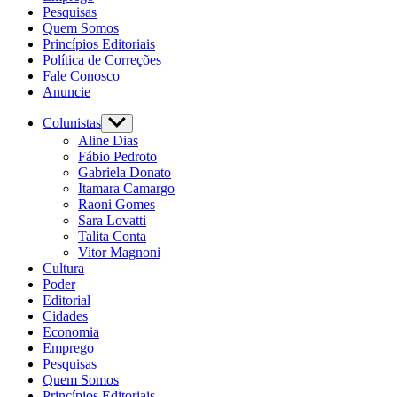
Pesquisas
Quem Somos
Princípios Editoriais
Política de Correções
Fale Conosco
Anuncie
Colunistas
Aline Dias
Fábio Pedroto
Gabriela Donato
Itamara Camargo
Raoni Gomes
Sara Lovatti
Talita Conta
Vitor Magnoni
Cultura
Poder
Editorial
Cidades
Economia
Emprego
Pesquisas
Quem Somos
Princípios Editoriais