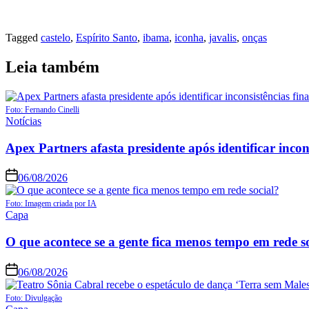
Tagged
castelo
,
Espírito Santo
,
ibama
,
iconha
,
javalis
,
onças
Leia também
Foto: Fernando Cinelli
Notícias
Apex Partners afasta presidente após identificar incon
06/08/2026
Foto: Imagem criada por IA
Capa
O que acontece se a gente fica menos tempo em rede s
06/08/2026
Foto: Divulgação