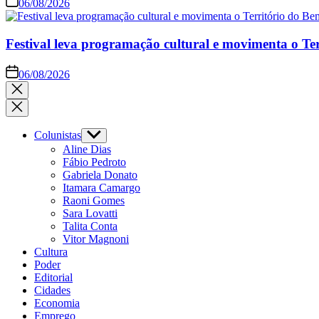
06/08/2026
Festival leva programação cultural e movimenta o Te
06/08/2026
Colunistas
Aline Dias
Fábio Pedroto
Gabriela Donato
Itamara Camargo
Raoni Gomes
Sara Lovatti
Talita Conta
Vitor Magnoni
Cultura
Poder
Editorial
Cidades
Economia
Emprego