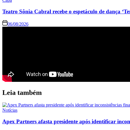
Capa
Teatro Sônia Cabral recebe o espetáculo de dança ‘Te
06/08/2026
Leia também
Notícias
Apex Partners afasta presidente após identificar incon