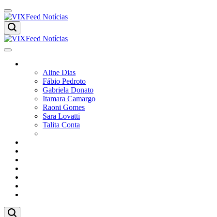
Colunistas
Aline Dias
Fábio Pedroto
Gabriela Donato
Itamara Camargo
Raoni Gomes
Sara Lovatti
Talita Conta
Vitor Magnoni
Cultura
Poder
Editorial
Cidades
Esportes
Economia
Pesquisas