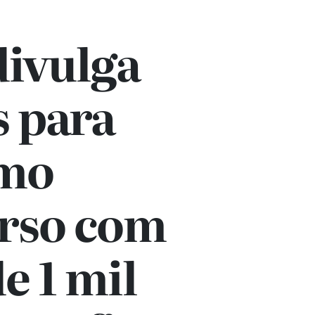
divulga
s para
mo
rso com
e 1 mil