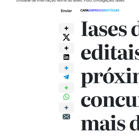
Unidade de Internação Norte do Iases. Foto: Divulgação/ Iases
Enviar
CAPA
EMPREGO
NOTÍCIAS
Iases 
editai
próxi
concu
mais d