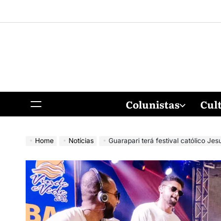
Colunistas
Cul
Home
Notícias
Guarapari terá festival católico Jesus Luz no Li