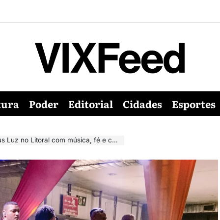
tura
Poder
Editorial
Cidades
Esportes
toral com música, fé e cultura na Praia do Morro