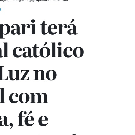
S
pari terá
al católico
Luz no
al com
, fé e