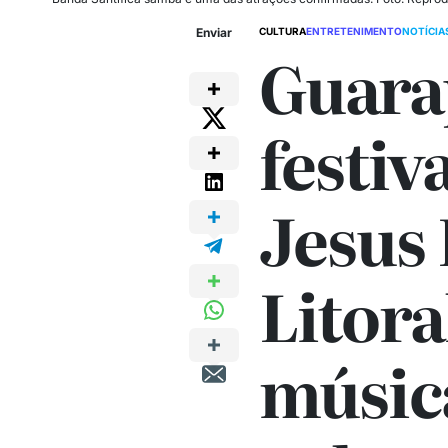
Enviar
CULTURA
ENTRETENIMENTO
NOTÍCIA
Guara
festiv
Jesus 
Litor
música