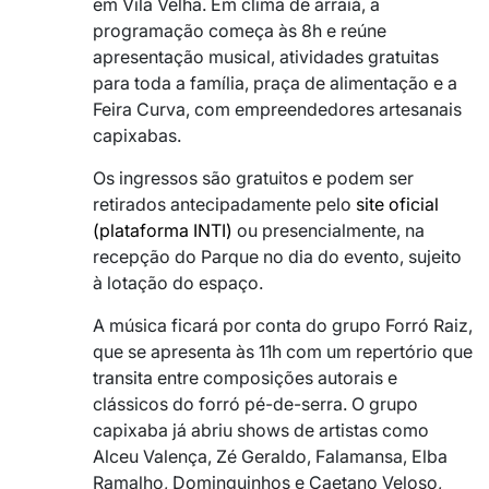
em Vila Velha. Em clima de arraiá, a
programação começa às 8h e reúne
apresentação musical, atividades gratuitas
para toda a família, praça de alimentação e a
Feira Curva, com empreendedores artesanais
capixabas.
Os ingressos são gratuitos e podem ser
retirados antecipadamente pelo
site oficial
(plataforma INTI)
ou presencialmente, na
recepção do Parque no dia do evento, sujeito
à lotação do espaço.
A música ficará por conta do grupo
Forró Raiz
,
que se apresenta às 11h com um repertório que
transita entre composições autorais e
clássicos do forró pé-de-serra. O grupo
capixaba já abriu shows de artistas como
Alceu Valença
,
Zé Geraldo
,
Falamansa
,
Elba
Ramalho
,
Dominguinhos
e
Caetano Veloso
,