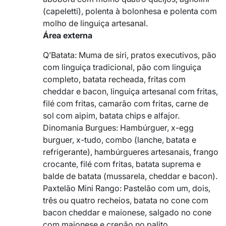
(capeletti), polenta à bolonhesa e polenta com
molho de linguiça artesanal.
Área externa
Q’Batata: Muma de siri, pratos executivos, pão
com linguiça tradicional, pão com linguiça
completo, batata recheada, fritas com
cheddar e bacon, linguiça artesanal com fritas,
filé com fritas, camarão com fritas, carne de
sol com aipim, batata chips e alfajor.
Dinomania Burgues: Hambúrguer, x-egg
burguer, x-tudo, combo (lanche, batata e
refrigerante), hambúrgueres artesanais, frango
crocante, filé com fritas, batata suprema e
balde de batata (mussarela, cheddar e bacon).
Paxtelão Mini Rango: Pastelão com um, dois,
três ou quatro recheios, batata no cone com
bacon cheddar e maionese, salgado no cone
com maionese e crepão no palito.