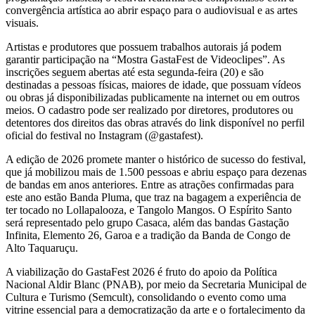
convergência artística ao abrir espaço para o audiovisual e as artes
visuais.
Artistas e produtores que possuem trabalhos autorais já podem
garantir participação na “Mostra GastaFest de Videoclipes”. As
inscrições seguem abertas até esta segunda-feira (20) e são
destinadas a pessoas físicas, maiores de idade, que possuam vídeos
ou obras já disponibilizadas publicamente na internet ou em outros
meios. O cadastro pode ser realizado por diretores, produtores ou
detentores dos direitos das obras através do link disponível no perfil
oficial do festival no Instagram (@gastafest).
A edição de 2026 promete manter o histórico de sucesso do festival,
que já mobilizou mais de 1.500 pessoas e abriu espaço para dezenas
de bandas em anos anteriores. Entre as atrações confirmadas para
este ano estão Banda Pluma, que traz na bagagem a experiência de
ter tocado no Lollapalooza, e Tangolo Mangos. O Espírito Santo
será representado pelo grupo Casaca, além das bandas Gastação
Infinita, Elemento 26, Garoa e a tradição da Banda de Congo de
Alto Taquaruçu.
A viabilização do GastaFest 2026 é fruto do apoio da Política
Nacional Aldir Blanc (PNAB), por meio da Secretaria Municipal de
Cultura e Turismo (Semcult), consolidando o evento como uma
vitrine essencial para a democratização da arte e o fortalecimento da