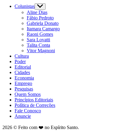
Colunistas
Aline Dias
Fábio Pedroto
Gabriela Donato
Itamara Camargo
Raoni Gomes
Sara Lovatti
Talita Conta
Vitor Magnoni
Cultura
Poder
Editorial
Cidades
Economia
Emprego
Pesquisas
Quem Somos
Princípios Editoriais
Política de Correções
Fale Conosco
Anuncie
2026 © Feito com ❤️ no Espírito Santo.