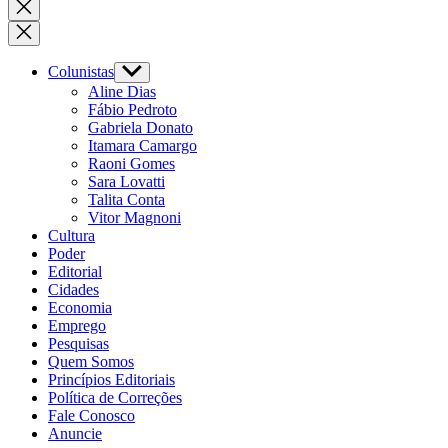
Colunistas
Aline Dias
Fábio Pedroto
Gabriela Donato
Itamara Camargo
Raoni Gomes
Sara Lovatti
Talita Conta
Vitor Magnoni
Cultura
Poder
Editorial
Cidades
Economia
Emprego
Pesquisas
Quem Somos
Princípios Editoriais
Política de Correções
Fale Conosco
Anuncie