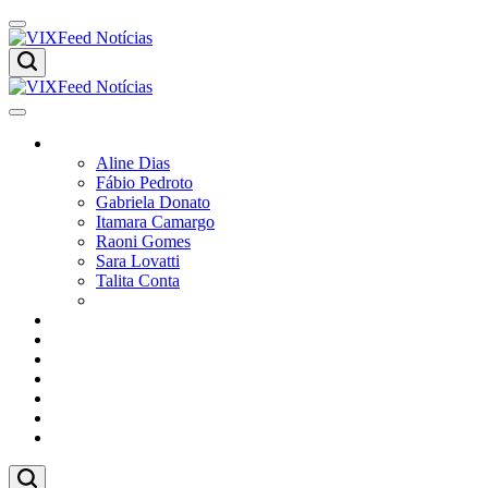
Colunistas
Aline Dias
Fábio Pedroto
Gabriela Donato
Itamara Camargo
Raoni Gomes
Sara Lovatti
Talita Conta
Vitor Magnoni
Cultura
Poder
Editorial
Cidades
Esportes
Economia
Pesquisas