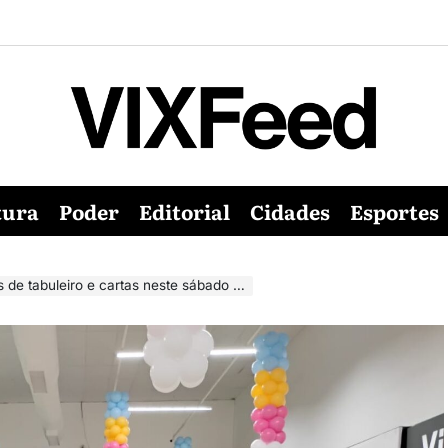
tura
Poder
Editorial
Cidades
Esportes
leiro e cartas neste sábado (10), em Vitória