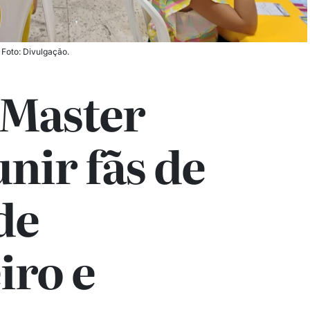
 Foto: Divulgação.
Master
unir fãs de
de
iro e