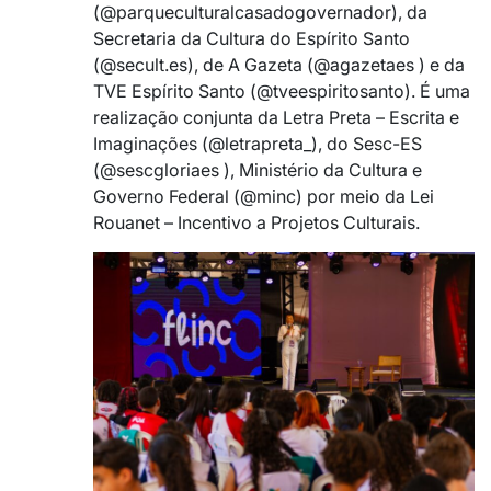
(@‌parqueculturalcasadogovernador), da
Secretaria da Cultura do Espírito Santo
(@‌secult.es), de A Gazeta (@agazetaes ) e da
TVE Espírito Santo (@tveespiritosanto). É uma
realização conjunta da Letra Preta – Escrita e
Imaginações (@‌letrapreta_), do Sesc-ES
(@sescgloriaes ), Ministério da Cultura e
Governo Federal (@‌minc) por meio da Lei
Rouanet – Incentivo a Projetos Culturais.