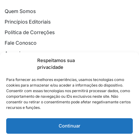
Quem Somos
Princípios Editoriais
Política de Correções
Fale Conosco
Anuncie
Respeitamos sua
Política de Cookies
privacidade
Declaração de Privacidade
Para fornecer as melhores experiências, usamos tecnologias como
cookies para armazenar e/ou aceder a informações do dispositivo.
Consentir com essas tecnologias nos permitirá processar dados, como
comportamento de navegação ou IDs exclusivos neste site. Não
consentir ou retirar o consentimento pode afetar negativamante certos
recursos e funções.
2026 © Feito com
no Espírito Santo.
Colunistas
Cultura
Poder
Editorial
Cidades
Esportes
Continuar
Economia
Pesquisas