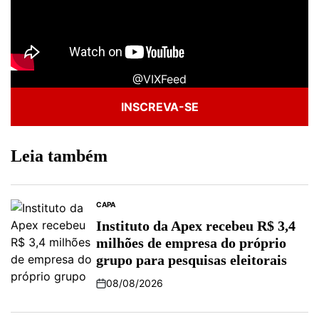
@VIXFeed
INSCREVA-SE
Leia também
CAPA
POSTED
IN
Instituto da Apex recebeu R$ 3,4
milhões de empresa do próprio
grupo para pesquisas eleitorais
08/08/2026
Post
Date