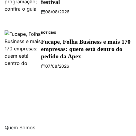
festival
08/08/2026
Post
Date
NOTÍCIAS
POSTED
IN
Fucape, Folha Business e mais 170
empresas: quem está dentro do
pedido da Apex
07/08/2026
Post
Date
Quem Somos