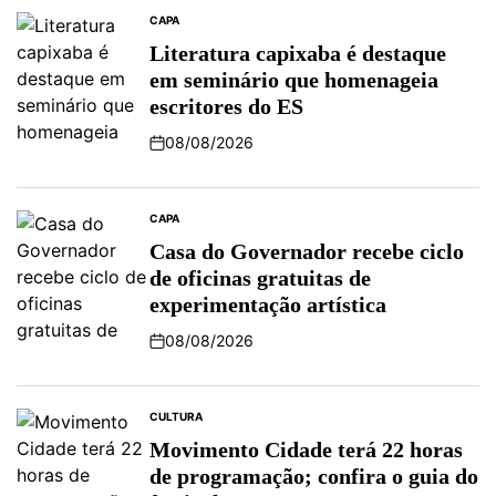
CAPA
POSTED
IN
Literatura capixaba é destaque
em seminário que homenageia
escritores do ES
08/08/2026
Post
Date
CAPA
POSTED
IN
Casa do Governador recebe ciclo
de oficinas gratuitas de
experimentação artística
08/08/2026
Post
Date
CULTURA
POSTED
IN
Movimento Cidade terá 22 horas
de programação; confira o guia do