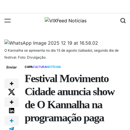
Skip
to
content
VIXFeed
Notícias
O Kannalha se apresenta no dia 15 de agosto (sábado), segundo dia de
festival. Foto: Divulgação.
Enviar
CAPA
CULTURA
NOTÍCIAS
POSTED
IN
Festival Movimento
Cidade anuncia show
de O Kannalha na
programação paga