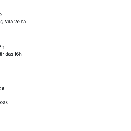
o
g Vila Velha
7h
ir das 16h
da
Ross