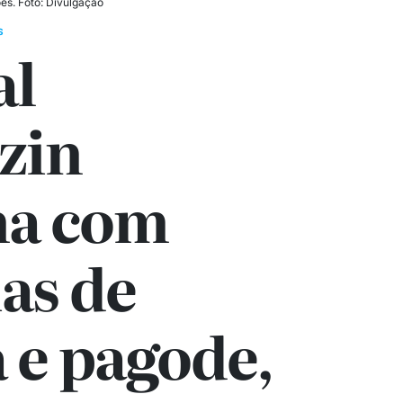
es. Foto: Divulgação
S
al
zin
na com
ias de
 e pagode,