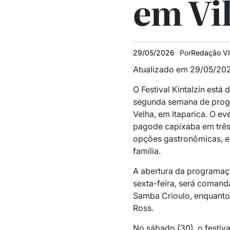
em Vil
29/05/2026
Por
Redação V
Atualizado em 29/05/202
O Festival Kintalzin está 
segunda semana de prog
Velha, em Itaparica. O ev
pagode capixaba em três 
opções gastronômicas, es
família.
A abertura da programação
sexta-feira, será coman
Samba Crioulo, enquanto
Ross.
No sábado (30), o festiv