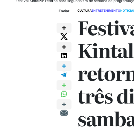
Festival Kintalzin retorna para segundo fim de semana de programaçõ
Enviar
CULTURA
ENTRETENIMENTO
NOTÍCIA
Festiv
Kintal
retor
três d
samba