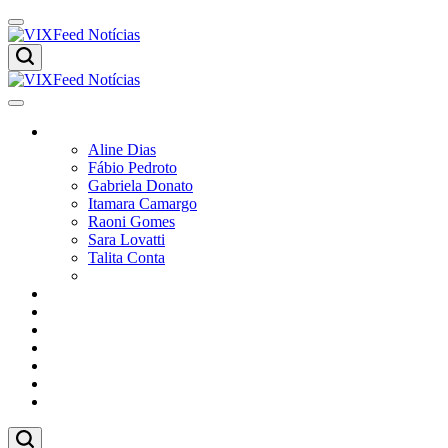
Skip
to
content
VIXFeed
Notícias
VIXFeed
Colunistas
Notícias
Aline Dias
Fábio Pedroto
Gabriela Donato
Itamara Camargo
Raoni Gomes
Sara Lovatti
Talita Conta
Vitor Magnoni
Cultura
Poder
Editorial
Cidades
Esportes
Economia
Pesquisas