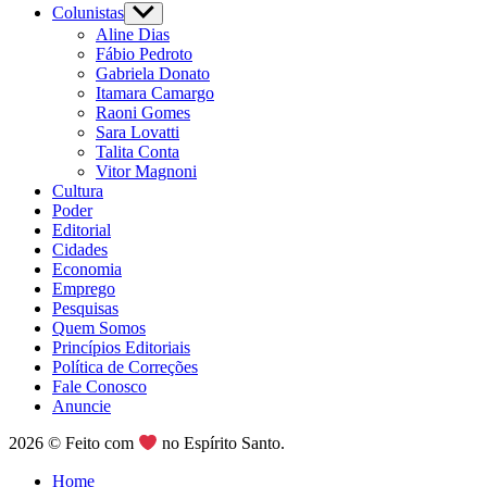
Colunistas
Show
sub
Aline Dias
menu
Fábio Pedroto
Gabriela Donato
Itamara Camargo
Raoni Gomes
Sara Lovatti
Talita Conta
Vitor Magnoni
Cultura
Poder
Editorial
Cidades
Economia
Emprego
Pesquisas
Quem Somos
Princípios Editoriais
Política de Correções
Fale Conosco
Anuncie
2026 © Feito com
no Espírito Santo.
Home