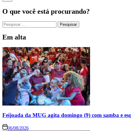
O que você está procurando?
Pesquisar
por:
Em alta
Feijoada da MUG agita domingo (9) com samba e es
06/08/2026