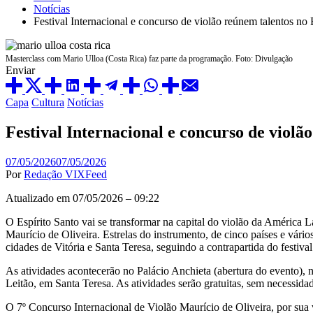
Notícias
Festival Internacional e concurso de violão reúnem talentos no 
Masterclass com Mario Ulloa (Costa Rica) faz parte da programação. Foto: Divulgação
Enviar
Posted
Capa
Cultura
Notícias
in
Festival Internacional e concurso de violã
07/05/2026
07/05/2026
Por
Redação VIXFeed
Atualizado em 07/05/2026 – 09:22
O Espírito Santo vai se transformar na capital do violão da América 
Maurício de Oliveira. Estrelas do instrumento, de cinco países e vários
cidades de Vitória e Santa Teresa, seguindo a contrapartida do festival
As atividades acontecerão no Palácio Anchieta (abertura do evento),
Leitão, em Santa Teresa. As atividades serão gratuitas, sem necessidade
O 7º Concurso Internacional de Violão Maurício de Oliveira, por sua 