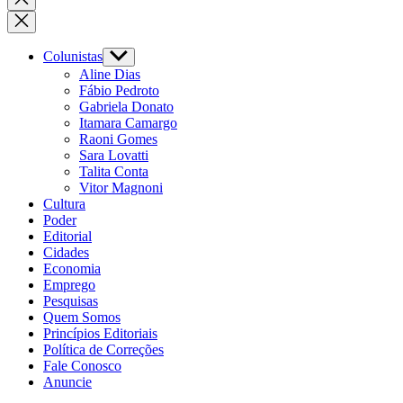
search
Colunistas
Show
sub
Aline Dias
menu
Fábio Pedroto
Gabriela Donato
Itamara Camargo
Raoni Gomes
Sara Lovatti
Talita Conta
Vitor Magnoni
Cultura
Poder
Editorial
Cidades
Economia
Emprego
Pesquisas
Quem Somos
Princípios Editoriais
Política de Correções
Fale Conosco
Anuncie