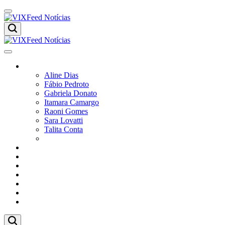
Colunistas
Aline Dias
Fábio Pedroto
Gabriela Donato
Itamara Camargo
Raoni Gomes
Sara Lovatti
Talita Conta
Vitor Magnoni
Cultura
Poder
Editorial
Cidades
Esportes
Economia
Pesquisas