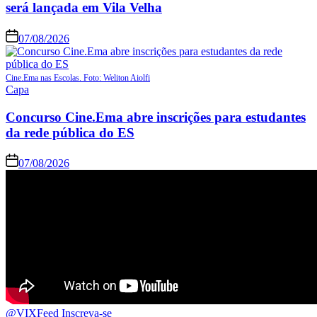
será lançada em Vila Velha
07/08/2026
Cine.Ema nas Escolas. Foto: Weliton Aiolfi
Capa
Concurso Cine.Ema abre inscrições para estudantes
da rede pública do ES
07/08/2026
@VIXFeed
Inscreva-se