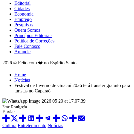
Editorial
Cidades
Economia
Emprego
Pesquisas
Quem Somos
Princípios Editoriais
Política de Correções
Fale Conosco
Anuncie
2026 © Feito com ❤️ no Espírito Santo.
Home
Notícias
Festival de Inverno de Guaçuí 2026 terá transfer gratuito para
turistas no Caparaó
Foto: Divulgação.
Enviar
Cultura
Entretenimento
Notícias