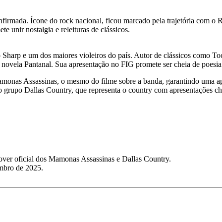
firmada. Ícone do rock nacional, ficou marcado pela trajetória com o
e unir nostalgia e releituras de clássicos.
o Sharp e um dos maiores violeiros do país. Autor de clássicos como T
a novela Pantanal. Sua apresentação no FIG promete ser cheia de poes
amonas Assassinas, o mesmo do filme sobre a banda, garantindo uma ap
rupo Dallas Country, que representa o country com apresentações cheias
cover oficial dos Mamonas Assassinas e Dallas Country.
zembro de 2025.