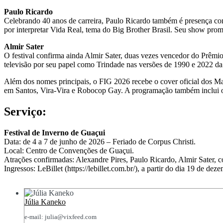
Paulo Ricardo
Celebrando 40 anos de carreira, Paulo Ricardo também é presença con
por interpretar Vida Real, tema do Big Brother Brasil. Seu show promet
Almir Sater
O festival confirma ainda Almir Sater, duas vezes vencedor do Prêmi
televisão por seu papel como Trindade nas versões de 1990 e 2022 d
Além dos nomes principais, o FIG 2026 recebe o cover oficial dos M
em Santos, Vira-Vira e Robocop Gay. A programação também inclui o g
Serviço:
Festival de Inverno de Guaçui
Data: de 4 a 7 de junho de 2026 – Feriado de Corpus Christi.
Local: Centro de Convenções de Guaçui.
Atrações confirmadas: Alexandre Pires, Paulo Ricardo, Almir Sater, 
Ingressos: LeBillet (https://lebillet.com.br/), a partir do dia 19 de de
Júlia Kaneko
e-mail: julia@vixfeed.com