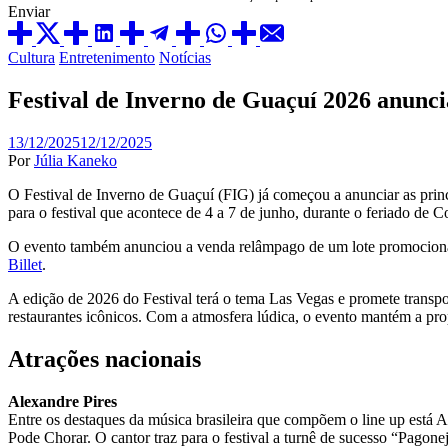
Enviar
Posted
Cultura
Entretenimento
Notícias
in
Festival de Inverno de Guaçuí 2026 anunci
13/12/2025
12/12/2025
Por
Júlia Kaneko
O Festival de Inverno de Guaçuí (FIG) já começou a anunciar as princ
para o festival que acontece de 4 a 7 de junho, durante o feriado de 
O evento também anunciou a venda relâmpago de um lote promocional de
Billet
.
A edição de 2026 do Festival terá o tema Las Vegas e promete transpo
restaurantes icônicos. Com a atmosfera lúdica, o evento mantém a prop
Atrações nacionais
Alexandre Pires
Entre os destaques da música brasileira que compõem o line up está
Pode Chorar. O cantor traz para o festival a turnê de sucesso “Pagone