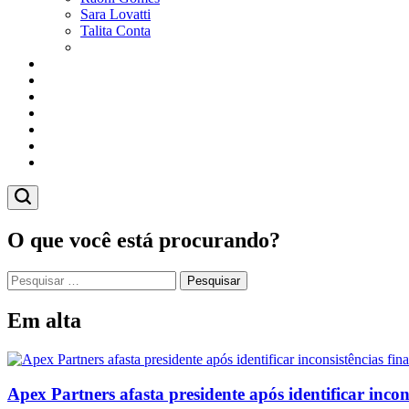
Sara Lovatti
Talita Conta
Vitor Magnoni
Cultura
Poder
Editorial
Cidades
Esportes
Economia
Pesquisas
O que você está procurando?
Pesquisar
por:
Em alta
Apex Partners afasta presidente após identificar incon