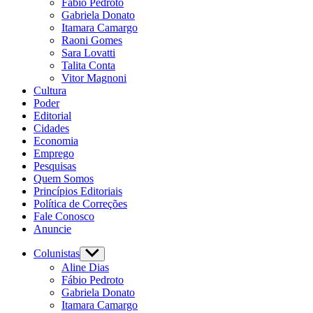
Fábio Pedroto
Gabriela Donato
Itamara Camargo
Raoni Gomes
Sara Lovatti
Talita Conta
Vitor Magnoni
Cultura
Poder
Editorial
Cidades
Economia
Emprego
Pesquisas
Quem Somos
Princípios Editoriais
Política de Correções
Fale Conosco
Anuncie
Colunistas
Show
sub
Aline Dias
menu
Fábio Pedroto
Gabriela Donato
Itamara Camargo