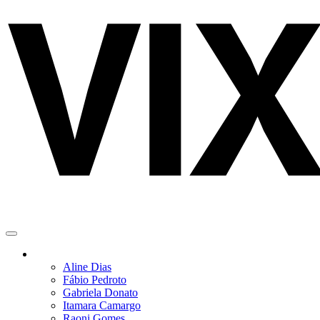
VIXFeed
Colunistas
Notícias
Aline Dias
Fábio Pedroto
Gabriela Donato
Itamara Camargo
Raoni Gomes