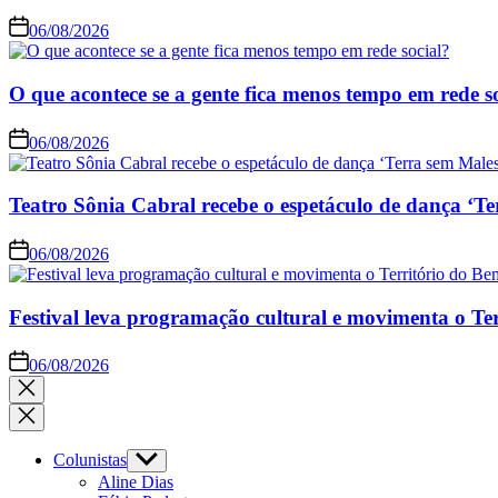
06/08/2026
O que acontece se a gente fica menos tempo em rede s
06/08/2026
Teatro Sônia Cabral recebe o espetáculo de dança ‘Te
06/08/2026
Festival leva programação cultural e movimenta o Te
06/08/2026
Close
search
Colunistas
Show
sub
Aline Dias
menu