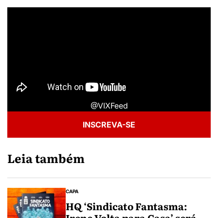
@VIXFeed
INSCREVA-SE
Leia também
CAPA
HQ ‘Sindicato Fantasma:
Irene Volta para Casa’ será