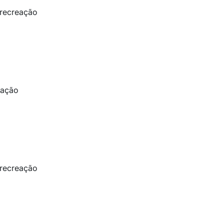
e recreação
eação
e recreação