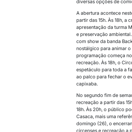
diversas opções de comi
A abertura acontece neste
partir das 15h. Às 18h, a 
apresentação da turma 
e preservação ambiental.
com show da banda Back t
nostálgico para animar o
programação começa no m
recreação. Às 18h, o Cir
espetáculo para toda a f
ao palco para fechar o 
capixaba.
No segundo fim de seman
recreação a partir das 15
18h. Às 20h, o público p
Casaca, mais uma referên
domingo (26), o encerram
circenses e recreação a p