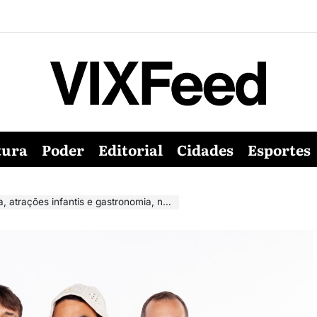
tura
Poder
Editorial
Cidades
Esportes
trações infantis e gastronomia, na Serra