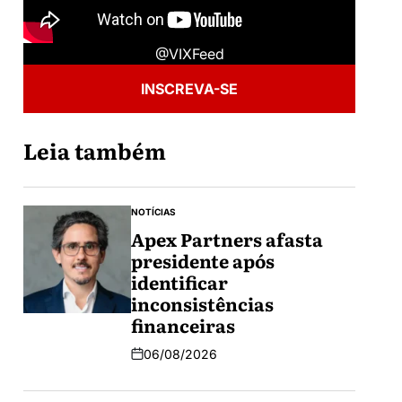
@VIXFeed
INSCREVA-SE
Leia também
NOTÍCIAS
Apex Partners afasta
presidente após
identificar
inconsistências
financeiras
06/08/2026