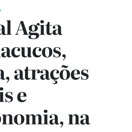
S
al Agita
Macucos,
, atrações
is e
onomia, na