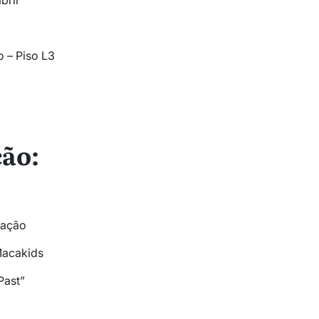
bril
o – Piso L3
ão:
eação
Macakids
Past”