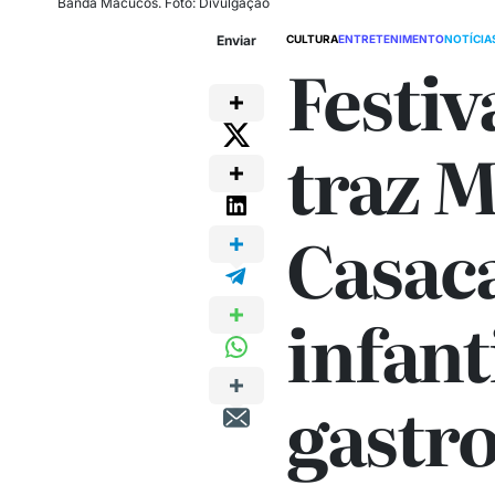
Banda Macucos. Foto: Divulgação
Enviar
CULTURA
ENTRETENIMENTO
NOTÍCIA
Festiv
traz 
Casaca
infant
gastr