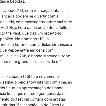
das e bebidas.
 sábado (18), com recreação infantil a
criançada poderá se divertir com a
Macakids, com mensagens sobre amizade
 Às 20h, é hora da diversão dos adultos
o the Past, que traz um repertório
 público. No domingo (19), a
esmo horário, com artistas circenses e
co Le Peppe entra em cena com
amília, e, às 20h, a banda Macucos, sobe
evento com grandes sucessos da música
a, o sábado (25) terá novamente
h, seguido pelo show infantil com Tina, às
oderá curtir a apresentação da banda
cia local que marcou gerações. Já no
ento do festival contará com artistas
artir das 15h, espetáculo do Circo Le