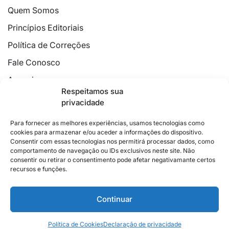
Quem Somos
Princípios Editoriais
Política de Correções
Fale Conosco
Anuncie
Respeitamos sua
Política de Cookies
privacidade
Declaração de Privacidade
Para fornecer as melhores experiências, usamos tecnologias como
cookies para armazenar e/ou aceder a informações do dispositivo.
Consentir com essas tecnologias nos permitirá processar dados, como
comportamento de navegação ou IDs exclusivos neste site. Não
consentir ou retirar o consentimento pode afetar negativamante certos
recursos e funções.
2026 © Feito com
no Espírito Santo.
Colunistas
Cultura
Poder
Editorial
Cidades
Esportes
Continuar
Economia
Pesquisas
Siga no Instagram
Política de Cookies
Declaração de privacidade