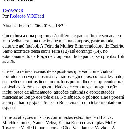
12/06/2026
Por
Redação VIXFeed
Atualizado em 12/06/2026 – 16:22
Quem busca uma programação diferente para o fim de semana em
Vila Velha terá uma opção que mistura compras, gastronomia,
cultura e até futebol. A Feira da Mulher Empreendedora do Espírito
Santo acontece desta sexta-feira (12) até domingo (14), no
estacionamento da Praça de Coqueiral de Itaparica, sempre das 15h
às 22h.
O evento reúne dezenas de expositoras que vão comercializar
produtos e serviços dos mais variados segmentos, como artesanato,
cosméticos e outros itens produzidos por mulheres empreendedoras
capixabas. Além das oportunidades de compras, a programação
inclui praça de alimentação, atrações culturais e apresentações
musicais ao longo dos três dias. No sábado, o público ainda poderá
acompanhar o jogo da Seleção Brasileira em um telão montado no
espaço.
Entre as atrações musicais confirmadas estão Suellen Bianca,
Mileide Gomes, Nanda Veiga, Eliana Rocha e as duplas Meiry
Tavares e Valdir Duque, além de Cida Valadares e Maykon. A