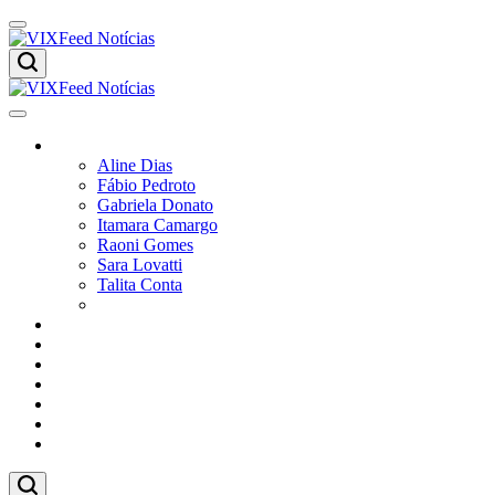
Colunistas
Aline Dias
Fábio Pedroto
Gabriela Donato
Itamara Camargo
Raoni Gomes
Sara Lovatti
Talita Conta
Vitor Magnoni
Cultura
Poder
Editorial
Cidades
Esportes
Economia
Pesquisas