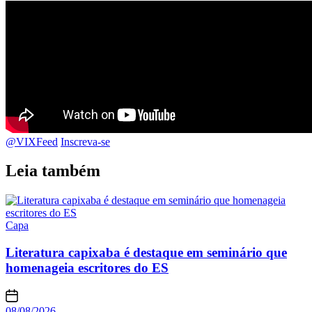
@VIXFeed
Inscreva-se
Leia também
Capa
Literatura capixaba é destaque em seminário que
homenageia escritores do ES
08/08/2026