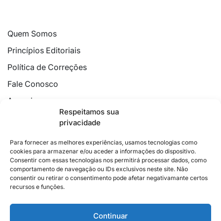
Quem Somos
Princípios Editoriais
Política de Correções
Fale Conosco
Anuncie
Respeitamos sua
Política de Cookies
privacidade
Declaração de Privacidade
Para fornecer as melhores experiências, usamos tecnologias como
cookies para armazenar e/ou aceder a informações do dispositivo.
Consentir com essas tecnologias nos permitirá processar dados, como
comportamento de navegação ou IDs exclusivos neste site. Não
consentir ou retirar o consentimento pode afetar negativamante certos
recursos e funções.
2026 © Feito com
no Espírito Santo.
Colunistas
Cultura
Poder
Editorial
Cidades
Esportes
Continuar