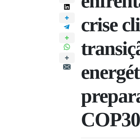
enfren
crise cl
transiç
energét
prepar
COP30