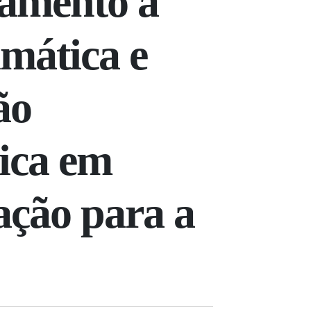
tamento à
imática e
ão
ica em
ação para a