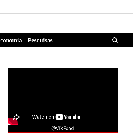
conomia
Pesquisas
@VIXFeed